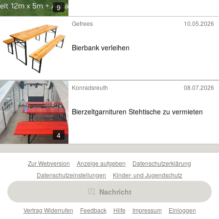
9
Gefrees
10.05.2026
Bierbank verleihen
Konradsreuth
08.07.2026
Bierzeltgarnituren Stehtische zu vermieten
4
Zur Webversion
Anzeige aufgeben
Datenschutzerklärung
Datenschutzeinstellungen
Kinder- und Jugendschutz
Barrierefreiheitserklärung
Sicherheitslücken melden
Nachricht
Nutzungsbedingungen
Beliebte Suchen
Anzeigen Übersicht
Vertrag Widerrufen
Feedback
Hilfe
Impressum
Einloggen