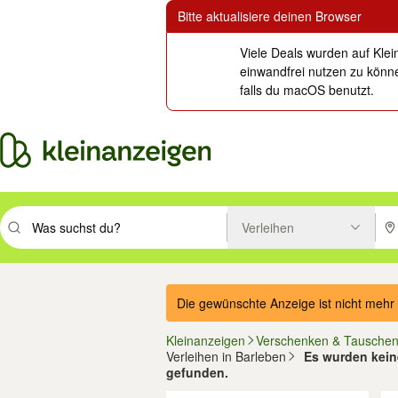
Bitte aktualisiere deinen Browser
Viele Deals wurden auf Klei
einwandfrei nutzen zu könne
falls du macOS benutzt.
Verleihen
Suchbegriff eingeben. Eingabetaste drücken um zu suchen, oder Vorsc
PLZ
Die gewünschte Anzeige ist nicht mehr 
Kleinanzeigen
Verschenken & Tausche
Verleihen in Barleben
Es wurden keine
gefunden.