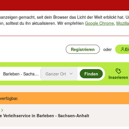
nanzeigen gemacht, seit dein Browser das Licht der Welt erblickt hat. U
n, solltest du ihn aktualisieren. Wir empfehlen
Google Chrome
,
Mozilla
Registrieren
oder
E
Ganzer Ort
Finden
hläge mit den Pfeiltasten nach oben/unten durchsuchen und mit Einga
 oder Ort eingeben. Eingabetaste drücken um zu suchen, oder Vorschl
Inserieren
Suche im Umkreis des gewählten Orts oder PLZ
verfügbar.
n
 Verleihservice in Barleben - Sachsen-Anhalt