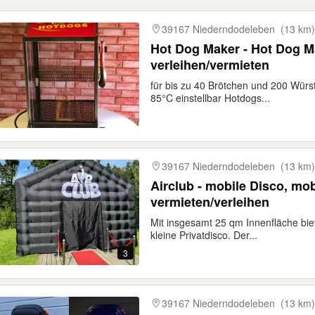
gebnisse
39167 Niederndodeleben
(13 km)
Hot Dog Maker - Hot Dog M
verleihen/vermieten
für bis zu 40 Brötchen und 200 Würs
85°C einstellbar Hotdogs...
39167 Niederndodeleben
(13 km)
Airclub - mobile Disco, mo
vermieten/verleihen
Mit insgesamt 25 qm Innenfläche bie
kleine Privatdisco. Der...
3
39167 Niederndodeleben
(13 km)