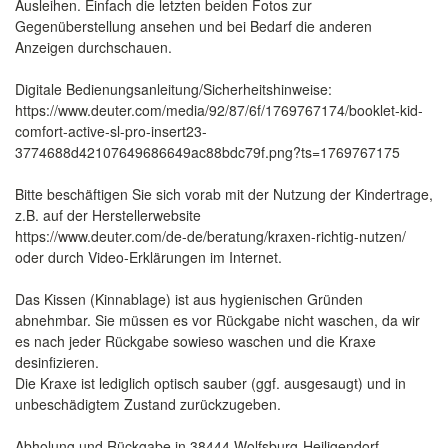
Ausleihen. Einfach die letzten beiden Fotos zur
Gegenüberstellung ansehen und bei Bedarf die anderen
Anzeigen durchschauen.
Digitale Bedienungsanleitung/Sicherheitshinweise:
https://www.deuter.com/media/92/87/6f/1769767174/booklet-kid-
comfort-active-sl-pro-insert23-
3774688d42107649686649ac88bdc79f.png?ts=1769767175
Bitte beschäftigen Sie sich vorab mit der Nutzung der Kindertrage,
z.B. auf der Herstellerwebsite
https://www.deuter.com/de-de/beratung/kraxen-richtig-nutzen/
oder durch Video-Erklärungen im Internet.
Das Kissen (Kinnablage) ist aus hygienischen Gründen
abnehmbar. Sie müssen es vor Rückgabe nicht waschen, da wir
es nach jeder Rückgabe sowieso waschen und die Kraxe
desinfizieren.
Die Kraxe ist lediglich optisch sauber (ggf. ausgesaugt) und in
unbeschädigtem Zustand zurückzugeben.
Abholung und Rückgabe in 38444 Wolfsburg-Heiligendorf.