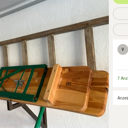
V
7 Anz
Anzei