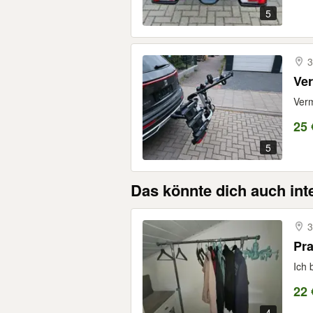
5
3
Ver
Verm
25 
5
Das könnte dich auch int
3
Pra
Ich 
22 
4