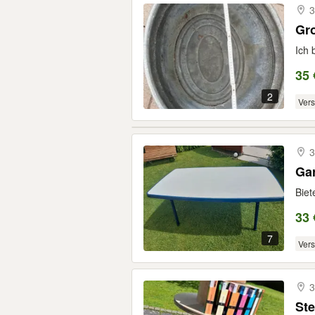
3
Gro
Ich 
35 
2
Ver
3
Gar
Biet
33 
7
Ver
3
Ste