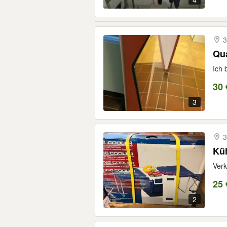
3
Qua
Ich 
30 
3
3
Kü
Verk
25 
2