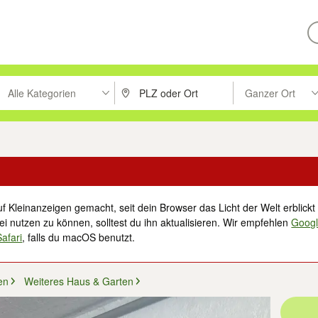
Alle Kategorien
Ganzer Ort
ken um zu suchen, oder Vorschläge mit den Pfeiltasten nach oben/unt
PLZ oder Ort eingeben. Eingabetaste drücke
Suche im Umkreis 
f Kleinanzeigen gemacht, seit dein Browser das Licht der Welt erblickt 
i nutzen zu können, solltest du ihn aktualisieren. Wir empfehlen
Goog
Safari
, falls du macOS benutzt.
en
Weiteres Haus & Garten