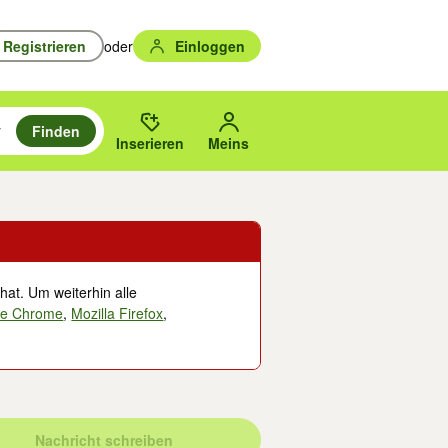
Registrieren
oder
Einloggen
Finden
en durchsuchen und mit Eingabetaste auswählen.
n um zu suchen, oder Vorschläge mit den Pfeiltasten nach oben/unten
des gewählten Orts oder PLZ.
Inserieren
Meins
hat. Um weiterhin alle
le Chrome
,
Mozilla Firefox
,
Nachricht schreiben