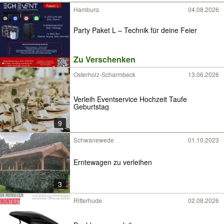
Hamburg
04.08.2026
Party Paket L – Technik für deine Feier
Zu Verschenken
Osterholz-Scharmbeck
13.06.2026
Verleih Eventservice Hochzeit Taufe
Geburtstag
9
Schwanewede
01.10.2023
Erntewagen zu verleihen
3
Ritterhude
02.08.2026