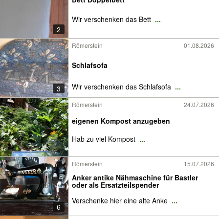
Wir verschenken das Bett
...
2
Römerstein
01.08.2026
Schlafsofa
Wir verschenken das Schlafsofa
...
3
Römerstein
24.07.2026
eigenen Kompost anzugeben
Hab zu viel Kompost
...
Römerstein
15.07.2026
Anker antike Nähmaschine für Bastler
oder als Ersatzteilspender
Verschenke hier eine alte Anke
...
6