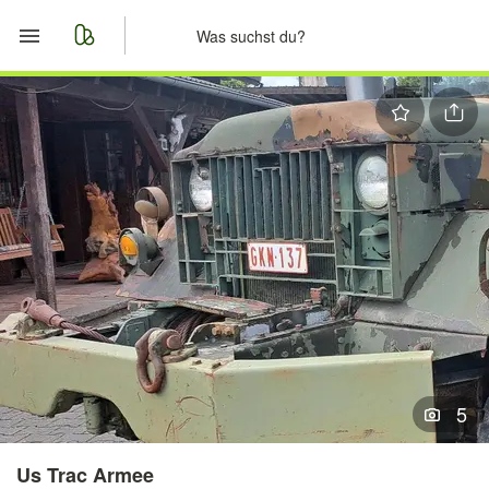
Start
Merkliste
Nachrichten
Anzeige aufgeben
5
Us Trac Armee