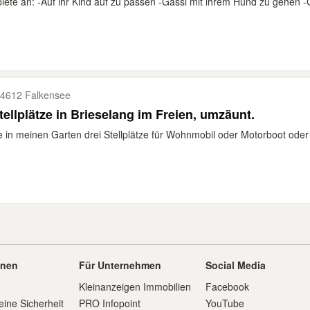
biete an: -Auf ihr Kind auf zu passen -Gassi mit ihrem Hund zu gehen -G
4612 Falkensee
3 Stellplätze in Brieselang im Freien, umzäunt.
e in meinen Garten drei Stellplätze für Wohnmobil oder Motorboot ode
onen
Für Unternehmen
Social Media
Kleinanzeigen Immobilien
Facebook
eine Sicherheit
PRO Infopoint
YouTube