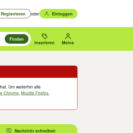
Registrieren
oder
Einloggen
Finden
en durchsuchen und mit Eingabetaste auswählen.
n um zu suchen, oder Vorschläge mit den Pfeiltasten nach oben/unten
des gewählten Orts oder PLZ.
Inserieren
Meins
hat. Um weiterhin alle
le Chrome
,
Mozilla Firefox
,
Nachricht schreiben