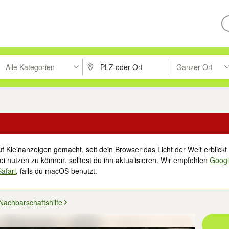
Alle Kategorien
Ganzer Ort
ken um zu suchen, oder Vorschläge mit den Pfeiltasten nach oben/unt
PLZ oder Ort eingeben. Eingabetaste drücke
Suche im Umkreis 
f Kleinanzeigen gemacht, seit dein Browser das Licht der Welt erblickt 
i nutzen zu können, solltest du ihn aktualisieren. Wir empfehlen
Goog
Safari
, falls du macOS benutzt.
Nachbarschaftshilfe