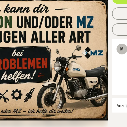
M
Anzei