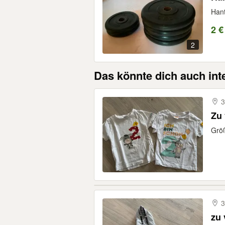
Hant
2 €
2
Das könnte dich auch int
3
Zu
Grö
3
zu