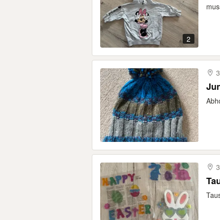
muss
2
3
Ju
Abho
3
Tau
Taus