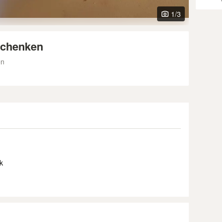
1
/3
schenken
en
k