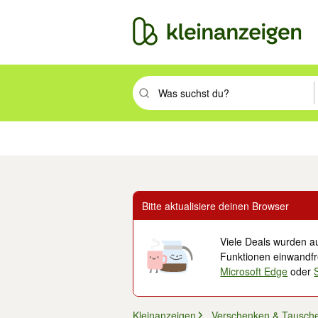
Suchbegriff eingeben. Eingabetaste drüc
Immobilien
Mode & Beauty
Auto, Rad & Boot
Haus & Garten
Jobs
Elek
Bitte aktualisiere deinen Browser
Viele Deals wurden au
Funktionen einwandfre
Microsoft Edge
oder
Kleinanzeigen
Verschenken & Tausch