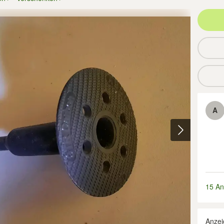
A
15 An
Anzei