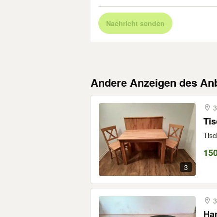
Nachricht senden
Andere Anzeigen des Anb
3
Tis
Tisc
150
3
3
Ha