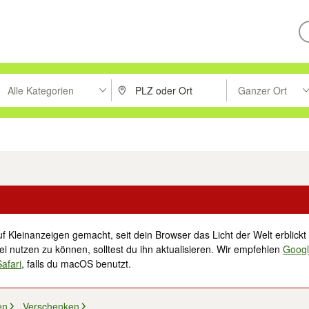
Alle Kategorien
Ganzer Ort
ken um zu suchen, oder Vorschläge mit den Pfeiltasten nach oben/unt
PLZ oder Ort eingeben. Eingabetaste drücke
Suche im Umkreis 
tronik
Familie, Kind & Baby
Haustiere
Freizeit, Hobby & Nachbarschaft
f Kleinanzeigen gemacht, seit dein Browser das Licht der Welt erblickt 
i nutzen zu können, solltest du ihn aktualisieren. Wir empfehlen
Goog
Safari
, falls du macOS benutzt.
en
Verschenken