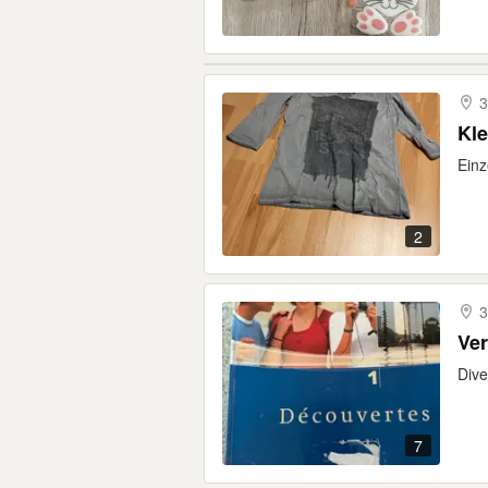
3
Kl
Ein
2
3
Ve
Dive
7