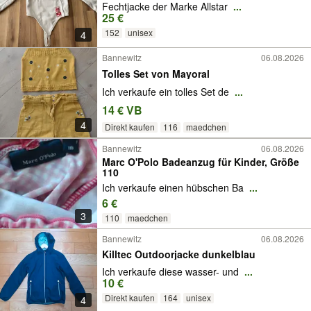
Fechtjacke der Marke Allstar
...
25 €
152
unisex
4
Bannewitz
06.08.2026
Tolles Set von Mayoral
Ich verkaufe ein tolles Set de
...
14 € VB
4
Direkt kaufen
116
maedchen
Bannewitz
06.08.2026
Marc O'Polo Badeanzug für Kinder, Größe
110
Ich verkaufe einen hübschen Ba
...
6 €
3
110
maedchen
Bannewitz
06.08.2026
Killtec Outdoorjacke dunkelblau
Ich verkaufe diese wasser- und
...
10 €
Direkt kaufen
164
unisex
4