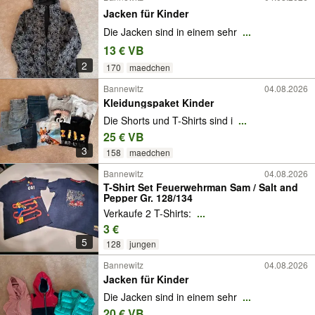
Jacken für Kinder
Die Jacken sind in einem sehr
...
13 € VB
2
170
maedchen
Bannewitz
04.08.2026
Kleidungspaket Kinder
Die Shorts und T-Shirts sind i
...
25 € VB
3
158
maedchen
Bannewitz
04.08.2026
T-Shirt Set Feuerwehrman Sam / Salt and
Pepper Gr. 128/134
Verkaufe 2 T-Shirts:
...
3 €
5
128
jungen
Bannewitz
04.08.2026
Jacken für Kinder
Die Jacken sind in einem sehr
...
20 € VB