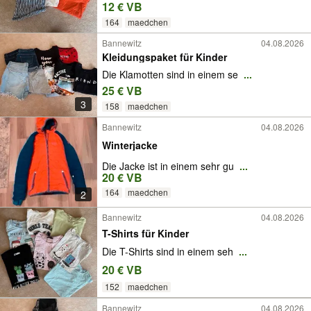
12 € VB
164
maedchen
Bannewitz
04.08.2026
Kleidungspaket für Kinder
Die Klamotten sind in einem se
...
25 € VB
3
158
maedchen
Bannewitz
04.08.2026
Winterjacke
Die Jacke ist in einem sehr gu
...
20 € VB
164
maedchen
2
Bannewitz
04.08.2026
T-Shirts für Kinder
Die T-Shirts sind in einem seh
...
20 € VB
152
maedchen
Bannewitz
04.08.2026