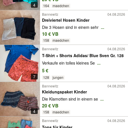
4
164
maedchen
Bannewitz
04.08.2026
Dreiviertel Hosen Kinder
Die 3 Hosen sind in einem sehr
...
10 € VB
158
maedchen
Bannewitz
04.08.2026
T-Shirt + Shorts Adidas/ Blue Sven Gr. 128
Verkaufe ein tolles kleines Se
...
5 €
7
128
jungen
Bannewitz
04.08.2026
Kleidungspaket Kinder
Die Klamotten sind in einem se
...
20 € VB
4
158
maedchen
Bannewitz
04.08.2026
Tops für Kinder