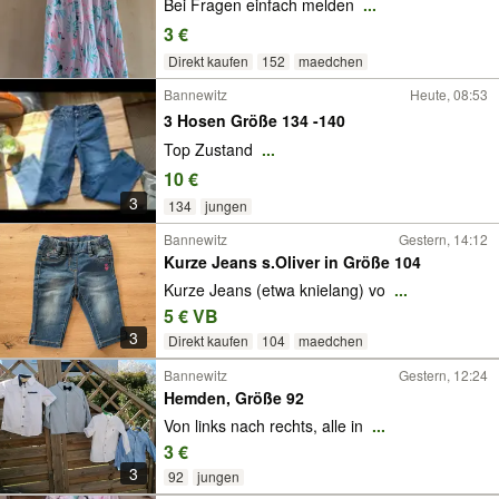
Bei Fragen einfach melden
...
3 €
Direkt kaufen
152
maedchen
Bannewitz
Heute, 08:53
3 Hosen Größe 134 -140
Top Zustand
...
10 €
3
134
jungen
Bannewitz
Gestern, 14:12
Kurze Jeans s.Oliver in Größe 104
Kurze Jeans (etwa knielang) vo
...
5 € VB
3
Direkt kaufen
104
maedchen
Bannewitz
Gestern, 12:24
Hemden, Größe 92
Von links nach rechts, alle in
...
3 €
3
92
jungen