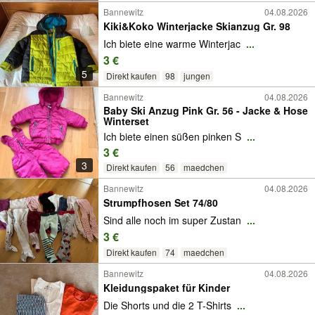
Bannewitz
04.08.2026
Kiki&Koko Winterjacke Skianzug Gr. 98
Ich biete eine warme Winterjac
...
3 €
5
Direkt kaufen
98
jungen
Bannewitz
04.08.2026
Baby Ski Anzug Pink Gr. 56 - Jacke & Hose
Winterset
Ich biete einen süßen pinken S
...
3 €
3
Direkt kaufen
56
maedchen
Bannewitz
04.08.2026
Strumpfhosen Set 74/80
Sind alle noch im super Zustan
...
3 €
Direkt kaufen
74
maedchen
Bannewitz
04.08.2026
Kleidungspaket für Kinder
Die Shorts und die 2 T-Shirts
...