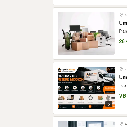
4
Umz
Plan
26 
4
Um
Top 
VB
5
4