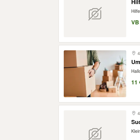
Hil
Hilf
VB
4
Umz
Hall
11 
4
Klei