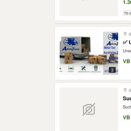
1.3
70 
4
✅ 
Unse
VB
3
4
Suc
Such
VB