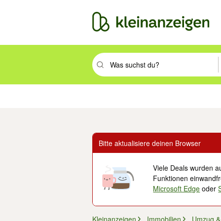
Suchbegriff eingeben. Eingabetaste drüc
Immobilien
Mode & Beauty
Auto, Rad & Boot
Haus & Garten
Jobs
Elek
Bitte aktualisiere deinen Browser
Viele Deals wurden au
Funktionen einwandfre
Microsoft Edge
oder
Kleinanzeigen
Immobilien
Umzug & 