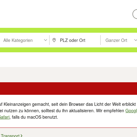
Alle Kategorien
Ganzer Ort
ken um zu suchen, oder Vorschläge mit den Pfeiltasten nach oben/unt
PLZ oder Ort eingeben. Eingabetaste drücke
Suche im Umkreis 
tronik
Familie, Kind & Baby
Haustiere
Freizeit, Hobby & Nachbarschaft
f Kleinanzeigen gemacht, seit dein Browser das Licht der Welt erblickt 
i nutzen zu können, solltest du ihn aktualisieren. Wir empfehlen
Goog
Safari
, falls du macOS benutzt.
Transport