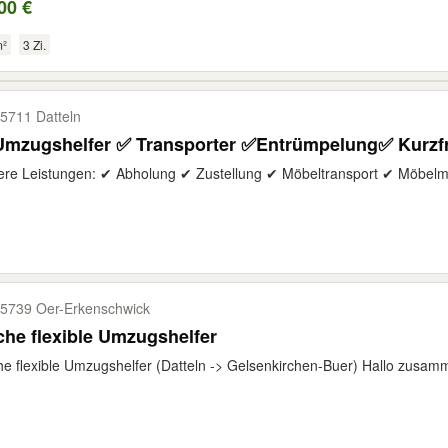
00 €
m²
3 Zi.
5711 Datteln
Umzugshelfer ✅ Transporter ✅Entrümpelung✅ Kurzfr
re Leistungen: ✔ Abholung ✔ Zustellung ✔ Möbeltransport ✔ Möbelm
5739 Oer-​Erkenschwick
he flexible Umzugshelfer
e flexible Umzugshelfer (Datteln -> Gelsenkirchen-Buer) Hallo zusamme