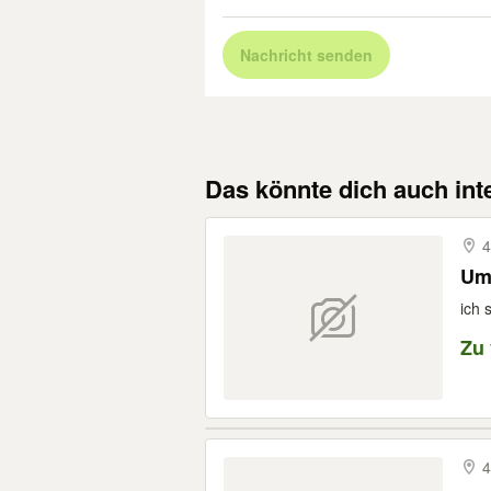
Nachricht senden
Das könnte dich auch int
4
Umz
ich 
Zu
4