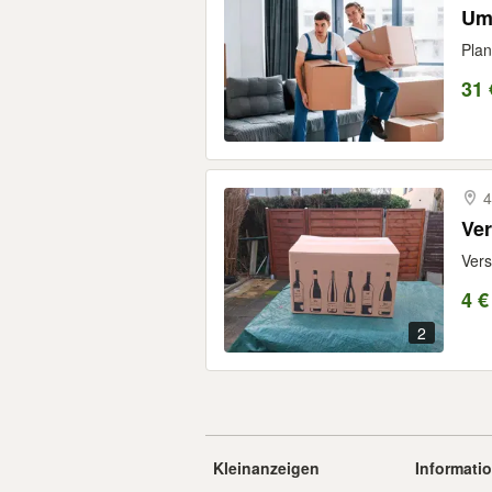
Umz
Plan
31 
4
Ver
Vers
4 €
2
Kleinanzeigen
Informati