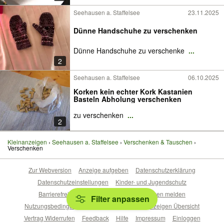
Seehausen a. Staffelsee
23.11.2025
Dünne Handschuhe zu verschenken
Dünne Handschuhe zu verschenke
...
2
Seehausen a. Staffelsee
06.10.2025
Korken kein echter Kork Kastanien
Basteln Abholung verschenken
zu verschenken
...
2
Kleinanzeigen
Seehausen a. Staffelsee
Verschenken & Tauschen
Verschenken
Zur Webversion
Anzeige aufgeben
Datenschutzerklärung
Datenschutzeinstellungen
Kinder- und Jugendschutz
Barrierefreiheitserklärung
Sicherheitslücken melden
Filter anpassen
Nutzungsbedingungen
Beliebte Suchen
Anzeigen Übersicht
Vertrag Widerrufen
Feedback
Hilfe
Impressum
Einloggen