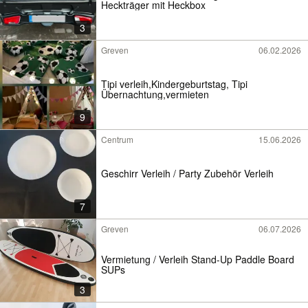
Heckträger mit Heckbox
3
Greven
06.02.2026
Tipi verleih,Kindergeburtstag, Tipi
Übernachtung,vermieten
9
Centrum
15.06.2026
Geschirr Verleih / Party Zubehör Verleih
7
Greven
06.07.2026
Vermietung / Verleih Stand-Up Paddle Board
SUPs
3