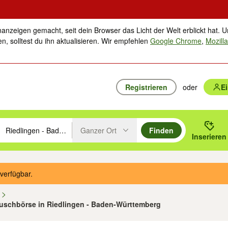
nanzeigen gemacht, seit dein Browser das Licht der Welt erblickt hat. U
n, solltest du ihn aktualisieren. Wir empfehlen
Google Chrome
,
Mozilla
Registrieren
oder
E
Ganzer Ort
Finden
hläge mit den Pfeiltasten nach oben/unten durchsuchen und mit Einga
 oder Ort eingeben. Eingabetaste drücken um zu suchen, oder Vorschl
Inserieren
Suche im Umkreis des gewählten Orts oder PLZ
verfügbar.
n
Tauschbörse in Riedlingen - Baden-Württemberg