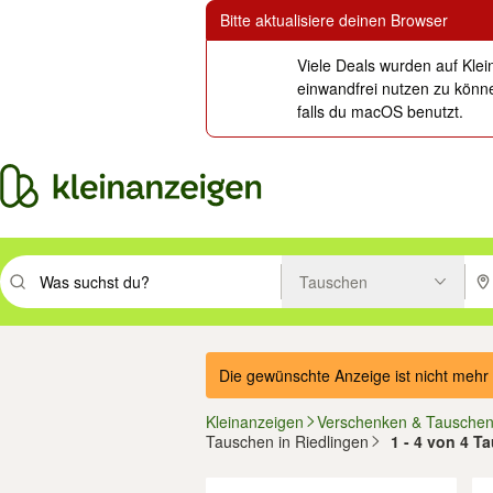
Bitte aktualisiere deinen Browser
Viele Deals wurden auf Klei
einwandfrei nutzen zu könne
falls du macOS benutzt.
Tauschen
Suchbegriff eingeben. Eingabetaste drücken um zu suchen, oder Vorsc
PLZ
Die gewünschte Anzeige ist nicht mehr 
Kleinanzeigen
Verschenken & Tausche
Tauschen in Riedlingen
1 - 4 von 4 
Filter