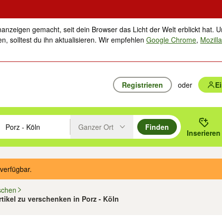
nanzeigen gemacht, seit dein Browser das Licht der Welt erblickt hat. U
n, solltest du ihn aktualisieren. Wir empfehlen
Google Chrome
,
Mozilla
Registrieren
oder
E
Ganzer Ort
Finden
hläge mit den Pfeiltasten nach oben/unten durchsuchen und mit Einga
 oder Ort eingeben. Eingabetaste drücken um zu suchen, oder Vorschl
Inserieren
Suche im Umkreis des gewählten Orts oder PLZ
verfügbar.
schen
rtikel zu verschenken in Porz - Köln