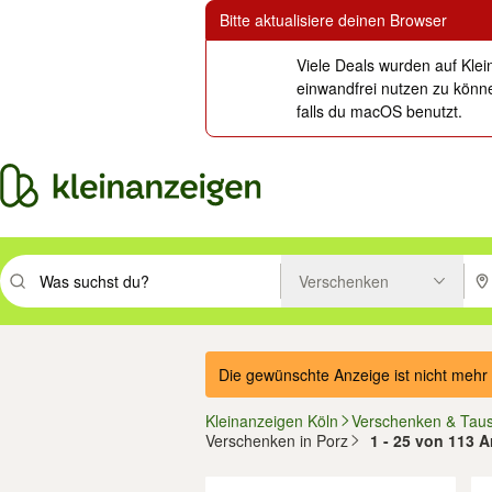
Bitte aktualisiere deinen Browser
Viele Deals wurden auf Klei
einwandfrei nutzen zu könne
falls du macOS benutzt.
Verschenken
Suchbegriff eingeben. Eingabetaste drücken um zu suchen, oder Vorsc
PLZ
Die gewünschte Anzeige ist nicht mehr 
Kleinanzeigen Köln
Verschenken & Tau
Verschenken in Porz
1 - 25 von 113 A
Filter