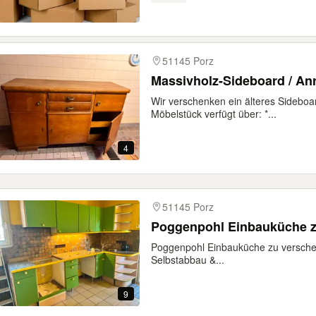
51145 Porz
Massivholz-Sideboard / An
Wir verschenken ein älteres Sideboa
Möbelstück verfügt über: *...
4
51145 Porz
Poggenpohl Einbauküche 
Poggenpohl Einbauküche zu versche
Selbstabbau &...
9