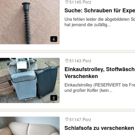
51145 Porz
Suche: Schrauben für Exped
Uns fehlen leider die abgebildeten S
hat jemand die zufällig...
4
51143 Porz
Einkaufstrolley, Stoffwäsc
Verschenken
Einkaufstrolley (RESERVIERT bis Fre
und großer Koffer (kein...
2
51147 Porz
Schlafsofa zu verschenken