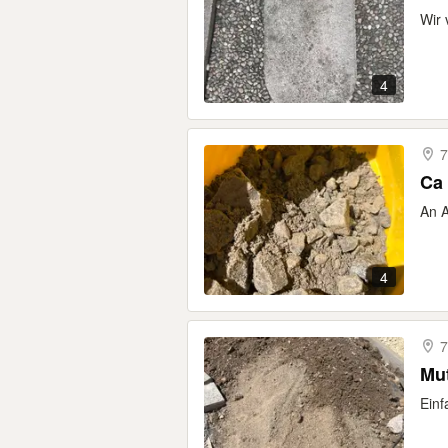
Wir 
4
7
Ca 
An A
4
7
Mu
Ein