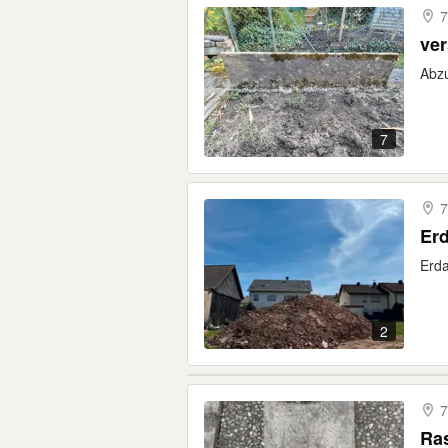
7
ver
Abzu
7
7
Erd
2
7
Ra