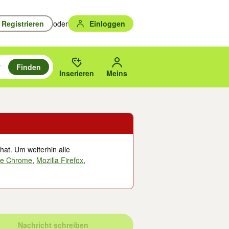
Registrieren
oder
Einloggen
Finden
en durchsuchen und mit Eingabetaste auswählen.
n um zu suchen, oder Vorschläge mit den Pfeiltasten nach oben/unten
des gewählten Orts oder PLZ.
Inserieren
Meins
hat. Um weiterhin alle
le Chrome
,
Mozilla Firefox
,
Nachricht schreiben