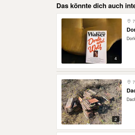
Das könnte dich auch int
7
Dor
Dorl
4
7
Da
Dach
2