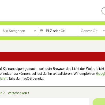
Alle Kategorien
Ganzer Ort
ken um zu suchen, oder Vorschläge mit den Pfeiltasten nach oben/unt
PLZ oder Ort eingeben. Eingabetaste drücke
Suche im Umkreis 
f Kleinanzeigen gemacht, seit dein Browser das Licht der Welt erblickt 
i nutzen zu können, solltest du ihn aktualisieren. Wir empfehlen
Goog
Safari
, falls du macOS benutzt.
en
Verschenken