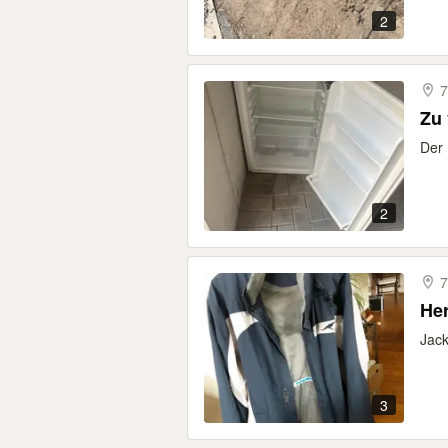
2
7
Zu
Der 
2
7
Jack
3