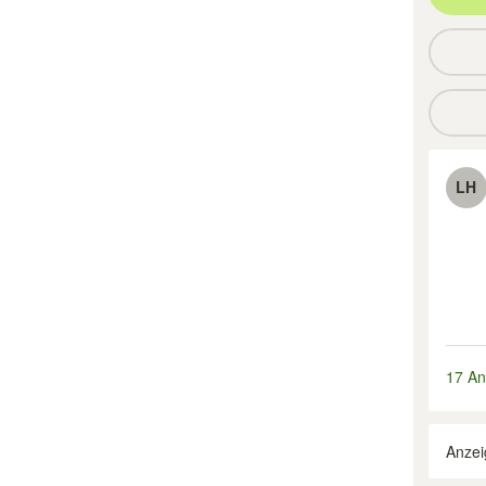
LH
17 An
Anzei