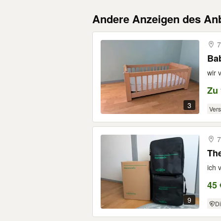
Andere Anzeigen des Anb
7
Ba
wir 
Zu
3
Ver
7
The
ich 
45 
9
Di