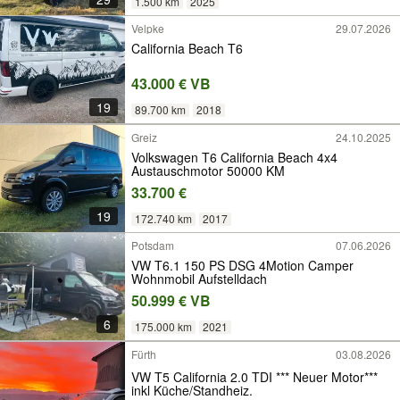
1.500 km
2025
Velpke
29.07.2026
California Beach T6
43.000 € VB
19
89.700 km
2018
Greiz
24.10.2025
Volkswagen T6 California Beach 4x4
Austauschmotor 50000 KM
33.700 €
19
172.740 km
2017
Potsdam
07.06.2026
VW T6.1 150 PS DSG 4Motion Camper
Wohnmobil Aufstelldach
50.999 € VB
6
175.000 km
2021
Fürth
03.08.2026
VW T5 California 2.0 TDI *** Neuer Motor***
inkl Küche/Standheiz.