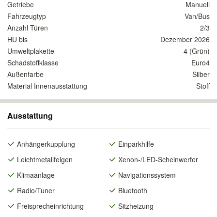
Getriebe
Manuell
Fahrzeugtyp
Van/Bus
Anzahl Türen
2/3
HU bis
Dezember 2026
Umweltplakette
4 (Grün)
Schadstoffklasse
Euro4
Außenfarbe
Silber
Material Innenausstattung
Stoff
Ausstattung
Anhängerkupplung
Einparkhilfe
Leichtmetallfelgen
Xenon-/LED-Scheinwerfer
Klimaanlage
Navigationssystem
Radio/Tuner
Bluetooth
Freisprecheinrichtung
Sitzheizung