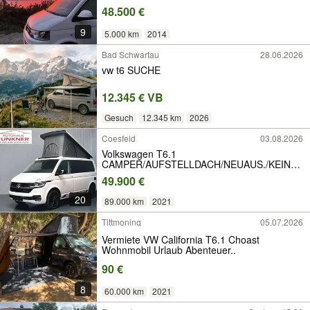
48.500 €
9
5.000 km
2014
Bad Schwartau
28.06.2026
vw t6 SUCHE
12.345 € VB
Gesuch
12.345 km
2026
Coesfeld
03.08.2026
Volkswagen T6.1
CAMPER/AUFSTELLDACH/NEUAUS./KEIN
CALIFORNIA
49.900 €
20
89.000 km
2021
Tittmoning
05.07.2026
Vermiete VW California T6.1 Choast
Wohnmobil Urlaub Abenteuer..
90 €
8
60.000 km
2021