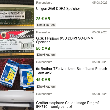
Ravensburg
05.08.2026
Unigen 2GB DDR2 Speicher
25 € VB
Direkt kaufen
Ravensburg
05.08.2026
G.Skill Ripjaws 8GB DDR3 SO-DIMM
Speicher
50 € VB
Direkt kaufen
Ravensburg
05.08.2026
5x Brother TZe-611 6mm Schriftband P-touch
Tape gelb
45 € VB
Direkt kaufen
Ravensburg
05.08.2026
Großformatplotter Canon Image Prograf
IPF710 - wenig benutzt