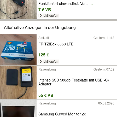
Funktioniert einwandfrei. Vers
...
7 € VB
Direkt kaufen
Alternative Anzeigen in der Umgebung
Amtzell
Gestern, 11:13
FRITZ!Box 6850 LTE
125 €
Direkt kaufen
Ravensburg
Gestern, 07:52
Intenso SSD 500gb Festplatte mit USB(-C)
Adapter
55 € VB
Ravensburg
05.08.2026
Samsung Curved Monitor 2x