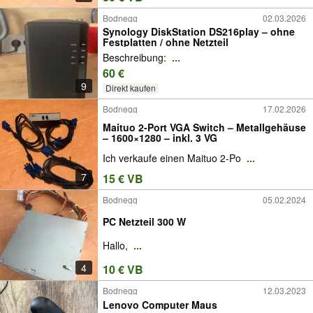
Bodnegg
02.03.2026
Synology DiskStation DS216play – ohne
Festplatten / ohne Netzteil
Beschreibung:
...
60 €
9
Direkt kaufen
Bodnegg
17.02.2026
Maituo 2‑Port VGA Switch – Metallgehäuse
– 1600×1280 – inkl. 3 VG
Ich verkaufe einen Maituo 2‑Po
...
7
15 € VB
Bodnegg
05.02.2024
PC Netzteil 300 W
Hallo,
...
4
10 € VB
Bodnegg
12.03.2023
Lenovo Computer Maus