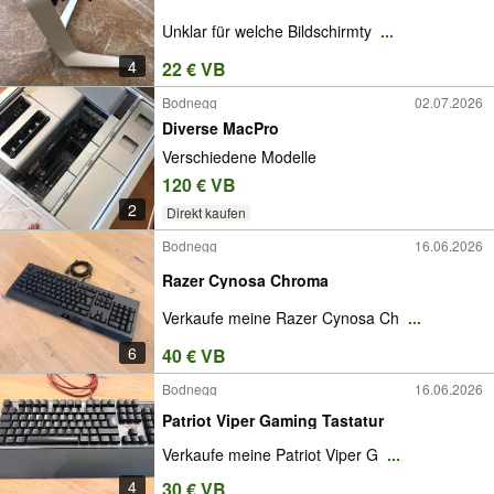
Unklar für welche Bildschirmty
...
4
22 € VB
Bodnegg
02.07.2026
Diverse MacPro
Verschiedene Modelle
120 € VB
2
Direkt kaufen
Bodnegg
16.06.2026
Razer Cynosa Chroma
Verkaufe meine Razer Cynosa Ch
...
6
40 € VB
Bodnegg
16.06.2026
Patriot Viper Gaming Tastatur
Verkaufe meine Patriot Viper G
...
4
30 € VB