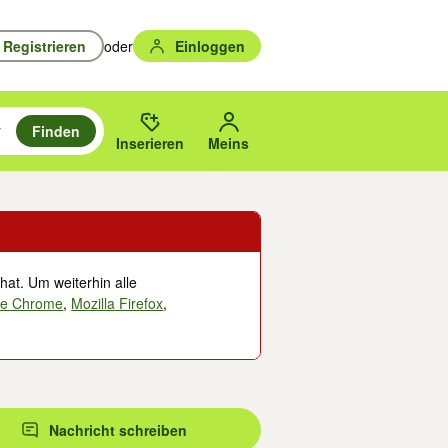
Registrieren
oder
Einloggen
Finden
en durchsuchen und mit Eingabetaste auswählen.
n um zu suchen, oder Vorschläge mit den Pfeiltasten nach oben/unten
des gewählten Orts oder PLZ.
Inserieren
Meins
hat. Um weiterhin alle
le Chrome
,
Mozilla Firefox
,
Nachricht schreiben