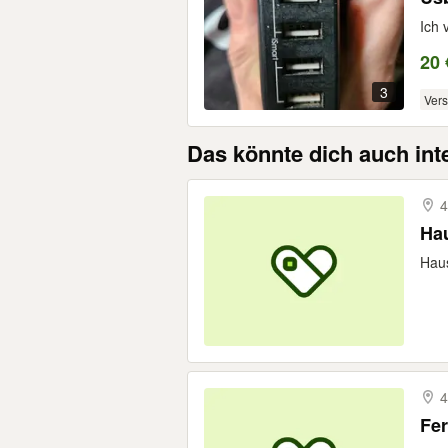
Ich 
20 
3
Ver
Das könnte dich auch int
4
Hau
Haus
4
Fer