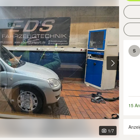
S
15 An
Anzei
1
/7