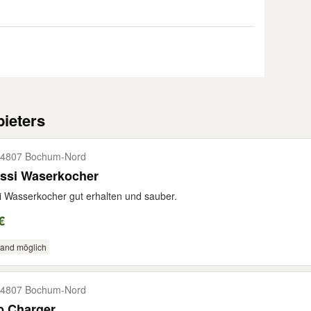
ieters
4807 Bochum-​Nord
essi Waserkocher
i Wasserkocher gut erhalten und sauber.
€
sand möglich
4807 Bochum-​Nord
b Charger