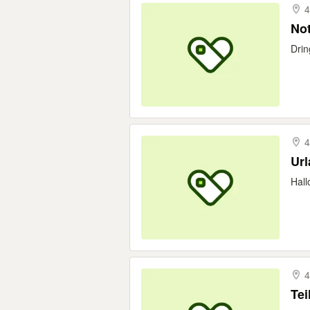
4
Not
Drin
4
Ur
Hall
4
Te