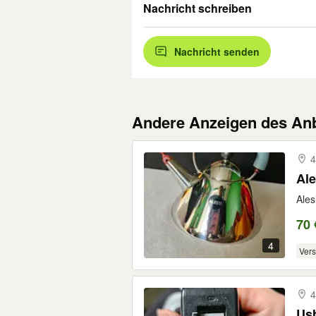
Nachricht schreiben
Nachricht senden
Andere Anzeigen des Anb
4
Al
Ales
70 
4
Ver
4
Us