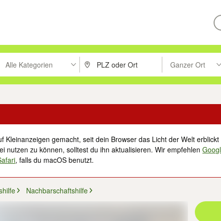
Alle Kategorien
Ganzer Ort
ken um zu suchen, oder Vorschläge mit den Pfeiltasten nach oben/unt
PLZ oder Ort eingeben. Eingabetaste drücke
Suche im Umkreis 
f Kleinanzeigen gemacht, seit dein Browser das Licht der Welt erblickt 
i nutzen zu können, solltest du ihn aktualisieren. Wir empfehlen
Goog
Safari
, falls du macOS benutzt.
hilfe
Nachbarschaftshilfe