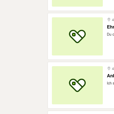
4
Ehr
Du o
4
Anb
Ich 