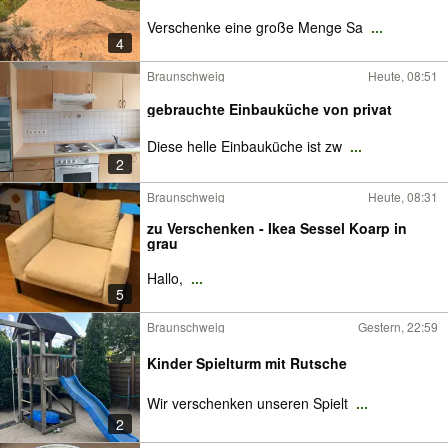
Verschenke eine große Menge Sa
...
4
Braunschweig
Heute, 08:51
gebrauchte Einbauküche von privat
Diese helle Einbauküche ist zw
...
2
Braunschweig
Heute, 08:31
zu Verschenken - Ikea Sessel Koarp in
grau
Hallo,
...
5
Braunschweig
Gestern, 22:59
Kinder Spielturm mit Rutsche
Wir verschenken unseren Spielt
...
2