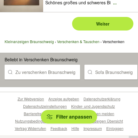
Schönes großes und schweres Bi
...
Weiter
Kleinanzeigen Braunschweig
Verschenken & Tauschen
Verschenken
Beliebt in Verschenken Braunschweig
Zu verschenken Braunschweig
Sofa Braunschweig
Zur Webversion
Anzeige aufgeben
Datenschutzerklärung
Datenschutzeinstellungen
Kinder- und Jugendschutz
Barrierefreiheitserklärung
Sicherheitslücken melden
Filter anpassen
Nutzungsbedingungen
Beliebte Suchen
Anzeigen Übersicht
Vertrag Widerrufen
Feedback
Hilfe
Impressum
Einloggen