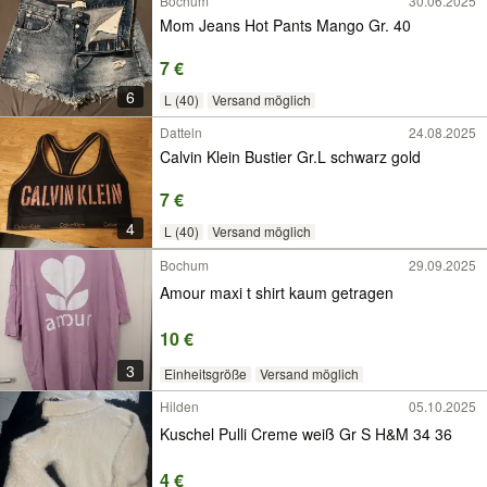
Bochum
30.06.2025
Mom Jeans Hot Pants Mango Gr. 40
7 €
6
L (40)
Versand möglich
Datteln
24.08.2025
Calvin Klein Bustier Gr.L schwarz gold
7 €
4
L (40)
Versand möglich
Bochum
29.09.2025
Amour maxi t shirt kaum getragen
10 €
3
Einheitsgröße
Versand möglich
Hilden
05.10.2025
Kuschel Pulli Creme weiß Gr S H&M 34 36
4 €