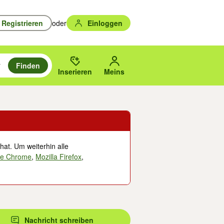
Registrieren
oder
Einloggen
Finden
en durchsuchen und mit Eingabetaste auswählen.
n um zu suchen, oder Vorschläge mit den Pfeiltasten nach oben/unten
des gewählten Orts oder PLZ.
Inserieren
Meins
hat. Um weiterhin alle
le Chrome
,
Mozilla Firefox
,
Nachricht schreiben