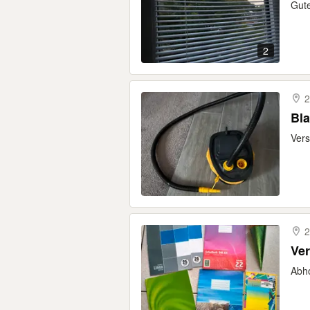
Gute
2
2
Bl
Ver
2
Ver
Abho