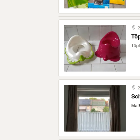
2
Töp
Töpf
2
Sc
Maß: