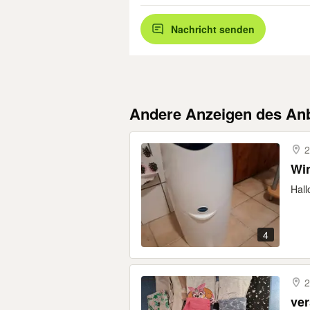
Nachricht senden
Andere Anzeigen des Anb
2
Win
Hall
4
2