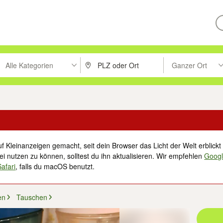
Alle Kategorien
Ganzer Ort
ken um zu suchen, oder Vorschläge mit den Pfeiltasten nach oben/unt
PLZ oder Ort eingeben. Eingabetaste drücke
Suche im Umkreis 
f Kleinanzeigen gemacht, seit dein Browser das Licht der Welt erblickt 
i nutzen zu können, solltest du ihn aktualisieren. Wir empfehlen
Goog
Safari
, falls du macOS benutzt.
en
Tauschen