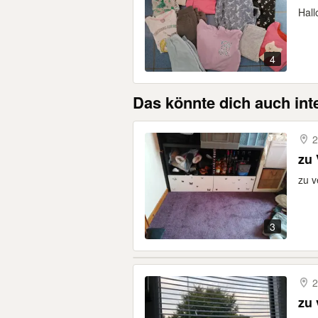
Hall
4
Das könnte dich auch int
2
zu
zu v
3
2