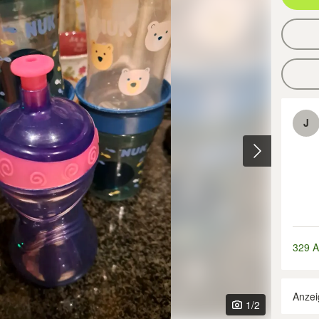
J
329 A
Anzei
1
/2