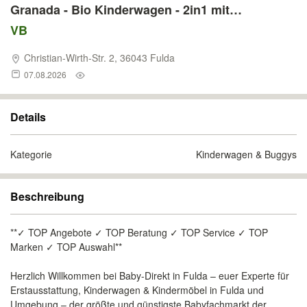
Granada - Bio Kinderwagen - 2in1 mit
Babywanne & Sportwagen - GOTS-zertifizierter
VB
Hersteller - nachhaltig & schadstofffrei - NEU &
Christian-Wirth-Str. 2, 36043 Fulda
OVP
07.08.2026
Details
Kategorie
Kinderwagen & Buggys
Beschreibung
**✓ TOP Angebote ✓ TOP Beratung ✓ TOP Service ✓ TOP
Marken ✓ TOP Auswahl**
Herzlich Willkommen bei Baby-Direkt in Fulda – euer Experte für
Erstausstattung, Kinderwagen & Kindermöbel in Fulda und
Umgebung – der größte und günstigste Babyfachmarkt der