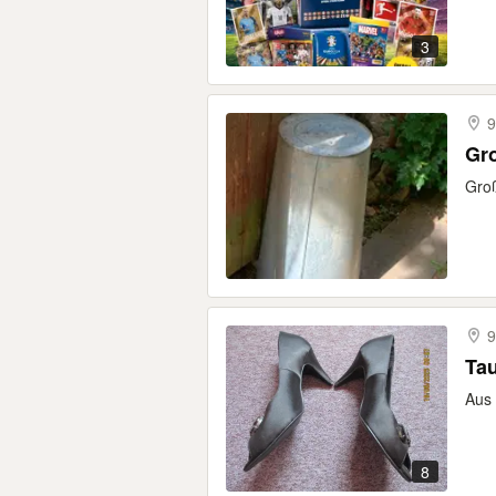
3
9
Gro
Groß
9
Ta
Aus 
8