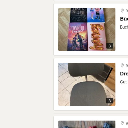
9
Bü
Büch
3
9
Dr
Gut 
3
9