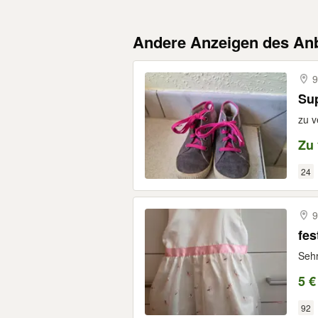
Andere Anzeigen des Anb
9
Sup
zu 
Zu
24
9
fes
Sehr
5 €
92