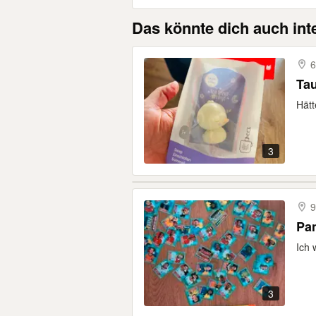
Das könnte dich auch int
6
Ta
Hätt
3
9
Pan
Ich 
3