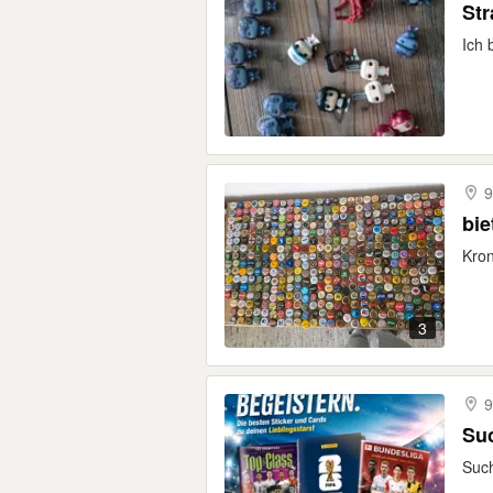
St
Ich 
9
bie
Kron
3
9
Suc
Such