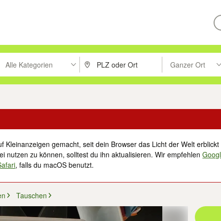
Alle Kategorien
Ganzer Ort
ken um zu suchen, oder Vorschläge mit den Pfeiltasten nach oben/unt
PLZ oder Ort eingeben. Eingabetaste drücke
Suche im Umkreis 
f Kleinanzeigen gemacht, seit dein Browser das Licht der Welt erblickt 
i nutzen zu können, solltest du ihn aktualisieren. Wir empfehlen
Goog
Safari
, falls du macOS benutzt.
en
Tauschen