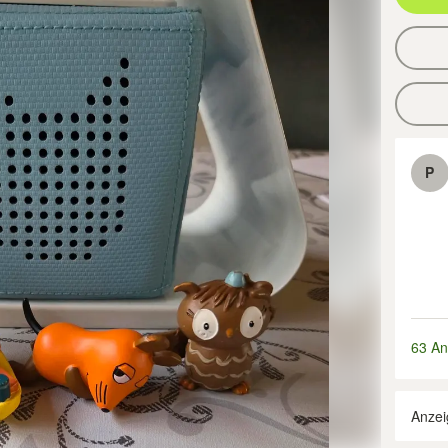
P
63 An
Anzei