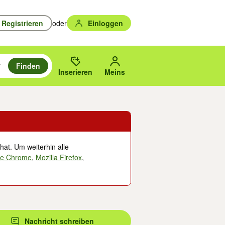
Registrieren
oder
Einloggen
Finden
en durchsuchen und mit Eingabetaste auswählen.
n um zu suchen, oder Vorschläge mit den Pfeiltasten nach oben/unten
des gewählten Orts oder PLZ.
Inserieren
Meins
hat. Um weiterhin alle
le Chrome
,
Mozilla Firefox
,
Nachricht schreiben