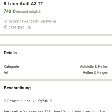
8 Leon Audi A3 TT
749 €
Versand möglich
67822 Finkenbach-Gersweiler
07.07.2026
Details
Kategorie
Autoteile & Reifen
Art
Reifen & Felgen
Beschreibung
!! Gewicht nur ca. 7,9Kg/Stk. !!
Festpreis je Satz neu nur 749.- Euro! Sofort liefer- bzw. abholbar!