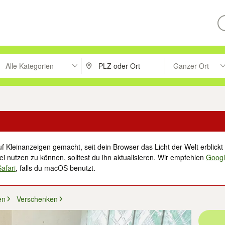
Alle Kategorien
Ganzer Ort
ken um zu suchen, oder Vorschläge mit den Pfeiltasten nach oben/unt
PLZ oder Ort eingeben. Eingabetaste drücke
Suche im Umkreis 
f Kleinanzeigen gemacht, seit dein Browser das Licht der Welt erblickt 
i nutzen zu können, solltest du ihn aktualisieren. Wir empfehlen
Goog
Safari
, falls du macOS benutzt.
en
Verschenken