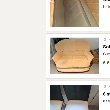
Hall
7
Sof
Gute
5 €
7
6 s
6 St