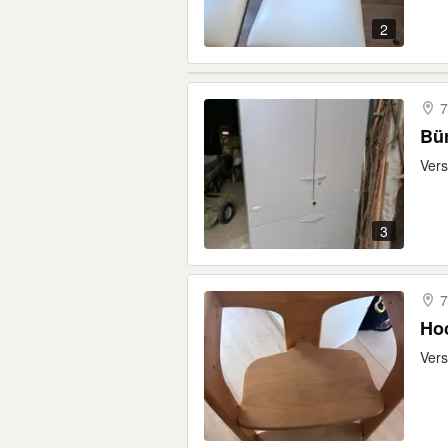
2
7
Bü
Vers
3
7
Hoc
Vers