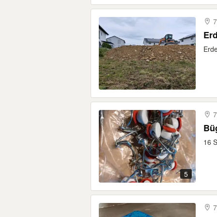
7
Er
Erd
7
Bü
16 S
5
7