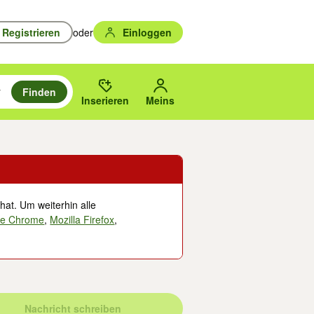
Registrieren
oder
Einloggen
Finden
en durchsuchen und mit Eingabetaste auswählen.
n um zu suchen, oder Vorschläge mit den Pfeiltasten nach oben/unten
des gewählten Orts oder PLZ.
Inserieren
Meins
hat. Um weiterhin alle
le Chrome
,
Mozilla Firefox
,
Nachricht schreiben