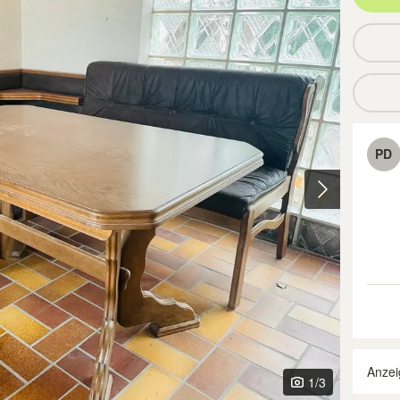
PD
Anzei
1
/3