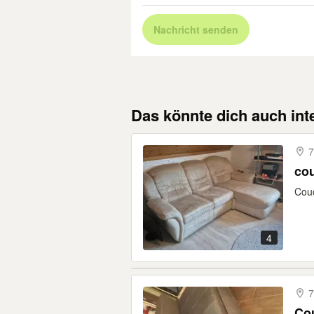
Nachricht senden
Das könnte dich auch int
7
co
Cou
4
7
Co