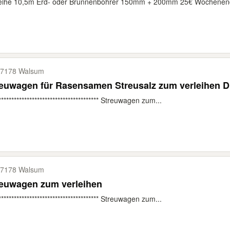
eihe 10,5m Erd- oder Brunnenbohrer 150mm + 200mm 25€ Wochenende (
7178 Walsum
reuwagen für Rasensamen Streusalz zum verleihen 
*************************************** Streuwagen zum...
7178 Walsum
reuwagen zum verleihen
*************************************** Streuwagen zum...