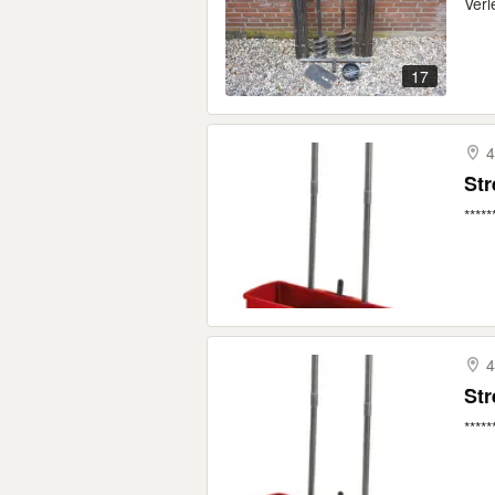
Verl
17
4
St
*****
4
St
*****