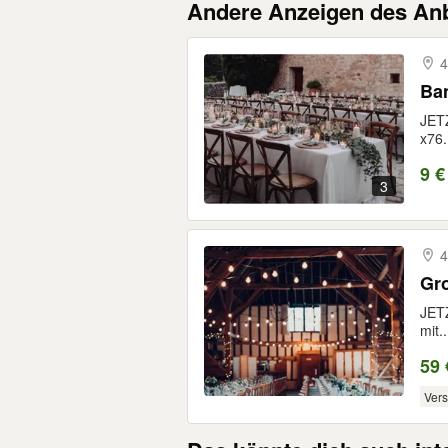
Andere Anzeigen des Anb
4
Ban
JET
x76.
9 €
3
4
Gro
JET
mit..
59 
Ver