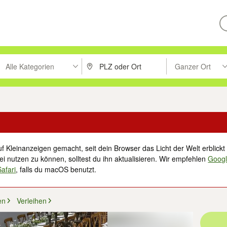
Alle Kategorien
Ganzer Ort
ken um zu suchen, oder Vorschläge mit den Pfeiltasten nach oben/unt
PLZ oder Ort eingeben. Eingabetaste drücke
Suche im Umkreis 
f Kleinanzeigen gemacht, seit dein Browser das Licht der Welt erblickt 
i nutzen zu können, solltest du ihn aktualisieren. Wir empfehlen
Goog
Safari
, falls du macOS benutzt.
en
Verleihen