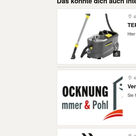
Das könnte dich auch int
4
Hier
5
4
Ver
Sie 