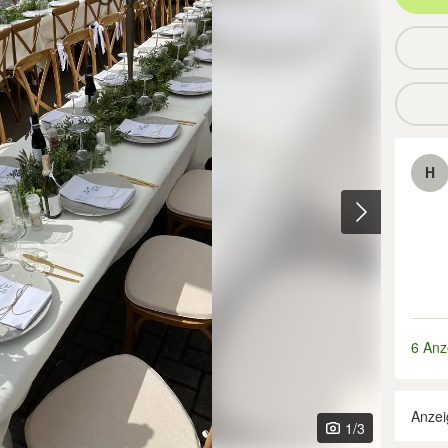
H
6 Anz
Anzei
1
/3