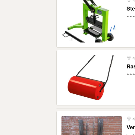
4
Ste
*****
4
Ra
*****
4
Ve