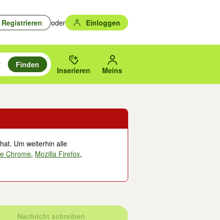
Registrieren
oder
Einloggen
Finden
en durchsuchen und mit Eingabetaste auswählen.
n um zu suchen, oder Vorschläge mit den Pfeiltasten nach oben/unten
des gewählten Orts oder PLZ.
Inserieren
Meins
hat. Um weiterhin alle
le Chrome
,
Mozilla Firefox
,
Nachricht schreiben