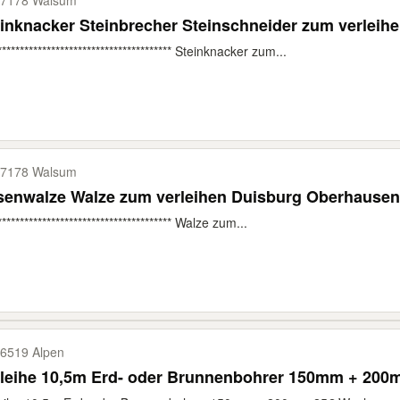
7178 Walsum
inknacker Steinbrecher Steinschneider zum verleih
*************************************** Steinknacker zum...
7178 Walsum
senwalze Walze zum verleihen Duisburg Oberhausen
*************************************** Walze zum...
6519 Alpen
rleihe 10,5m Erd- oder Brunnenbohrer 150mm + 20