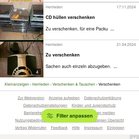
Herrieden
17.11.2024
CD hüllen verschenken
Zu verschenken, für eine Packu
...
Herrieden
21.04.2024
Zu verschenken
Sachen auch einzeln abzugeben.
...
4
Kleinanzeigen
Herrieden
Verschenken & Tauschen
Verschenken
Zur Webversion
Anzeige aufgeben
Datenschutzerklärung
Datenschutzeinstellungen
Kinder- und Jugendschutz
Barrierefreiheitserklärung
Sicherheitslücken melden
Filter anpassen
Nutzungsbedingungen
Beliebte Suchen
Anzeigen Übersicht
Vertrag Widerrufen
Feedback
Hilfe
Impressum
Einloggen