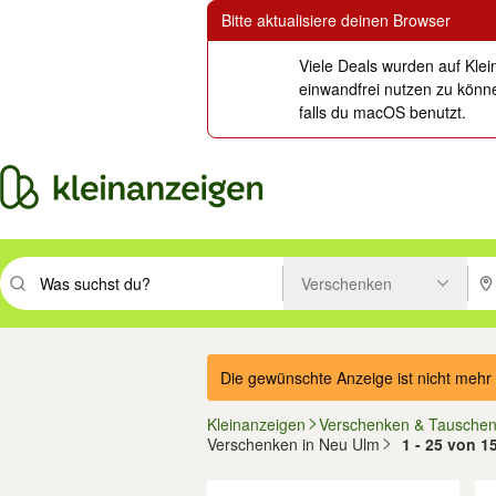
Bitte aktualisiere deinen Browser
Viele Deals wurden auf Klei
einwandfrei nutzen zu könne
falls du macOS benutzt.
Verschenken
Suchbegriff eingeben. Eingabetaste drücken um zu suchen, oder Vorsc
PLZ
Die gewünschte Anzeige ist nicht mehr 
Kleinanzeigen
Verschenken & Tausche
Verschenken in Neu Ulm
1 - 25 von 1
Filter