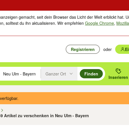
nanzeigen gemacht, seit dein Browser das Licht der Welt erblickt hat. U
n, solltest du ihn aktualisieren. Wir empfehlen
Google Chrome
,
Mozilla
Registrieren
oder
E
Ganzer Ort
Finden
hläge mit den Pfeiltasten nach oben/unten durchsuchen und mit Einga
 oder Ort eingeben. Eingabetaste drücken um zu suchen, oder Vorschl
Inserieren
Suche im Umkreis des gewählten Orts oder PLZ
verfügbar.
n
59 Artikel zu verschenken in Neu Ulm - Bayern