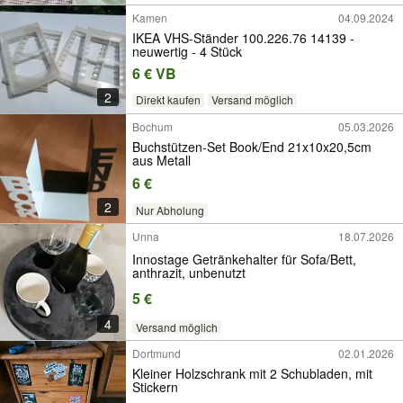
Kamen
04.09.2024
IKEA VHS-Ständer 100.226.76 14139 -
neuwertig - 4 Stück
6 € VB
2
Direkt kaufen
Versand möglich
Bochum
05.03.2026
Buchstützen-Set Book/End 21x10x20,5cm
aus Metall
6 €
2
Nur Abholung
Unna
18.07.2026
Innostage Getränkehalter für Sofa/Bett,
anthrazit, unbenutzt
5 €
4
Versand möglich
Dortmund
02.01.2026
Kleiner Holzschrank mit 2 Schubladen, mit
Stickern