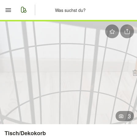
Start
Merkliste
Nachrichten
Anzeige aufgeben
3
Tisch/Dekokorb