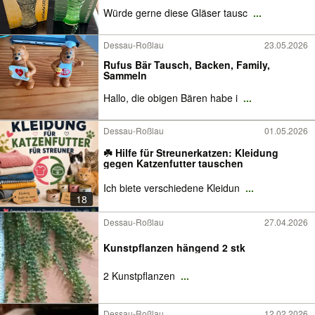
Würde gerne diese Gläser tausc
...
Dessau-Roßlau
23.05.2026
Rufus Bär Tausch, Backen, Family,
Sammeln
Hallo, die obigen Bären habe i
...
Dessau-Roßlau
01.05.2026
☘️ Hilfe für Streunerkatzen: Kleidung
gegen Katzenfutter tauschen
Ich biete verschiedene Kleidun
...
18
Dessau-Roßlau
27.04.2026
Kunstpflanzen hängend 2 stk
2 Kunstpflanzen
...
Dessau-Roßlau
12.02.2026