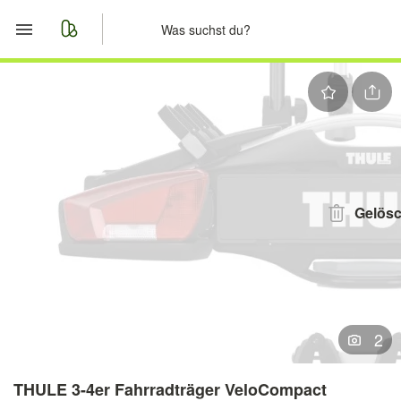
Start
Merkliste
Nachrichten
Anzeige aufgeben
Gelösc
2
THULE 3-4er Fahrradträger VeloCompact