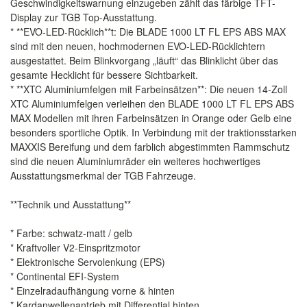
Geschwindigkeitswarnung einzugeben zählt das färbige TFT-
Display zur TGB Top-Ausstattung.
* **EVO-LED-Rücklich**t: Die BLADE 1000 LT FL EPS ABS MAX
sind mit den neuen, hochmodernen EVO-LED-Rücklichtern
ausgestattet. Beim Blinkvorgang „läuft“ das Blinklicht über das
gesamte Hecklicht für bessere Sichtbarkeit.
* **XTC Aluminiumfelgen mit Farbeinsätzen**: Die neuen 14-Zoll
XTC Aluminiumfelgen verleihen den BLADE 1000 LT FL EPS ABS
MAX Modellen mit ihren Farbeinsätzen in Orange oder Gelb eine
besonders sportliche Optik. In Verbindung mit der traktionsstarken
MAXXIS Bereifung und dem farblich abgestimmten Rammschutz
sind die neuen Aluminiumräder ein weiteres hochwertiges
Ausstattungsmerkmal der TGB Fahrzeuge.
**Technik und Ausstattung**
* Farbe: schwatz-matt / gelb
* Kraftvoller V2-Einspritzmotor
* Elektronische Servolenkung (EPS)
* Continental EFI-System
* Einzelradaufhängung vorne & hinten
* Kardanwellenantrieb mit Differential hinten