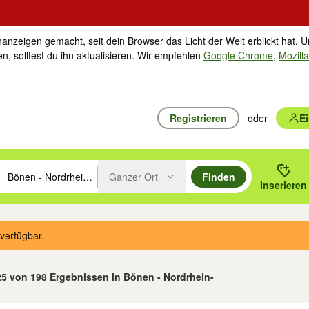
nanzeigen gemacht, seit dein Browser das Licht der Welt erblickt hat. U
n, solltest du ihn aktualisieren. Wir empfehlen
Google Chrome
,
Mozilla
Registrieren
oder
E
Ganzer Ort
Finden
hläge mit den Pfeiltasten nach oben/unten durchsuchen und mit Einga
 oder Ort eingeben. Eingabetaste drücken um zu suchen, oder Vorschl
Inserieren
Suche im Umkreis des gewählten Orts oder PLZ
verfügbar.
 25 von 198 Ergebnissen in Bönen - Nordrhein-