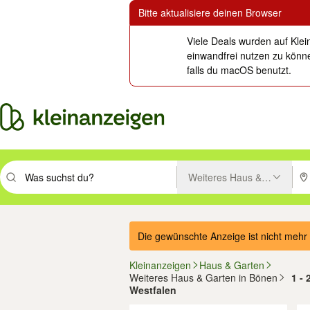
Bitte aktualisiere deinen Browser
Viele Deals wurden auf Klei
einwandfrei nutzen zu könne
falls du macOS benutzt.
Weiteres Haus & Garten
Suchbegriff eingeben. Eingabetaste drücken um zu suchen, oder Vorsc
PLZ
Die gewünschte Anzeige ist nicht mehr 
Kleinanzeigen
Haus & Garten
Weiteres Haus & Garten in Bönen
1 -
Westfalen