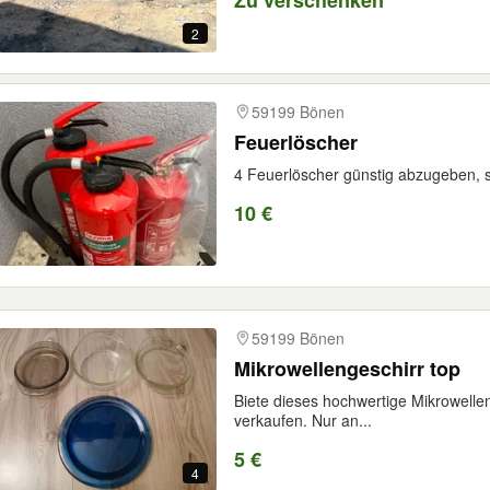
Zu verschenken
2
59199 Bönen
Feuerlöscher
4 Feuerlöscher günstig abzugeben, 
10 €
59199 Bönen
Mikrowellengeschirr top
Biete dieses hochwertige Mikrowellen
verkaufen. Nur an...
5 €
4