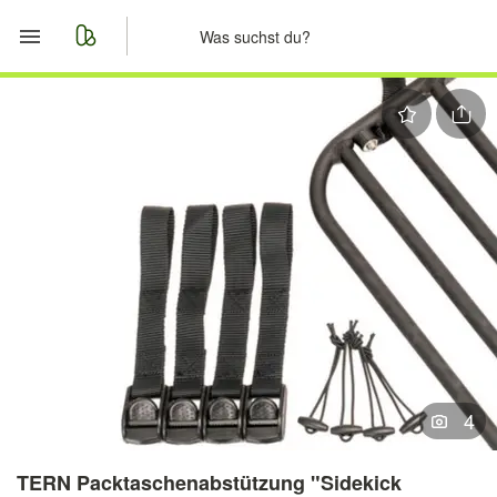
Start
Merkliste
Nachrichten
Anzeige aufgeben
4
TERN Packtaschenabstützung "Sidekick