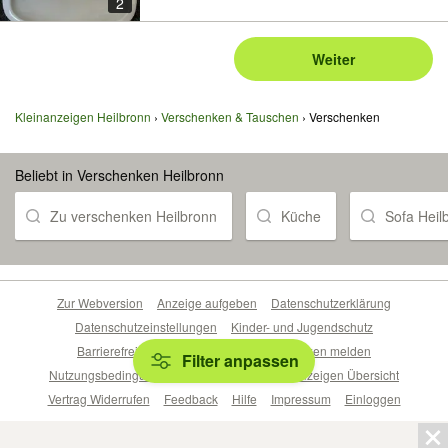
2
Weiter
Kleinanzeigen Heilbronn
Verschenken & Tauschen
Verschenken
Beliebt in Verschenken Heilbronn
Zu verschenken Heilbronn
Küche
Sofa Heil
Zur Webversion
Anzeige aufgeben
Datenschutzerklärung
Datenschutzeinstellungen
Kinder- und Jugendschutz
Barrierefreiheitserklärung
Sicherheitslücken melden
Filter anpassen
Nutzungsbedingungen
Beliebte Suchen
Anzeigen Übersicht
Vertrag Widerrufen
Feedback
Hilfe
Impressum
Einloggen