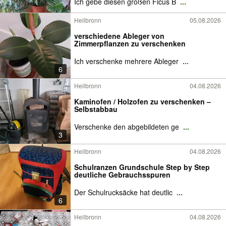
Ich gebe diesen großen Ficus B
...
Heilbronn
05.08.2026
verschiedene Ableger von
Zimmerpflanzen zu verschenken
Ich verschenke mehrere Ableger
...
6
Heilbronn
04.08.2026
Kaminofen / Holzofen zu verschenken –
Selbstabbau
Verschenke den abgebildeten ge
...
3
Heilbronn
04.08.2026
Schulranzen Grundschule Step by Step
deutliche Gebrauchsspuren
Der Schulrucksäcke hat deutlic
...
6
Heilbronn
04.08.2026