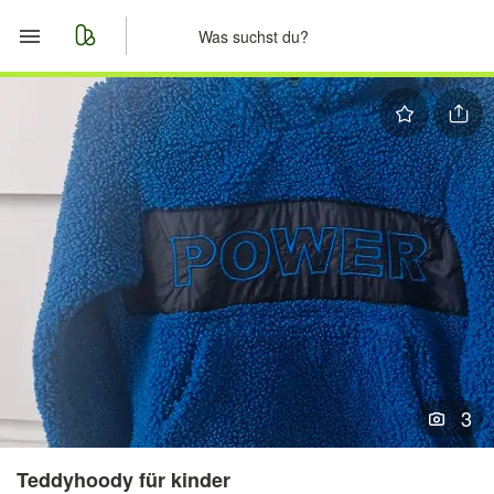
Start
Merkliste
Nachrichten
Anzeige aufgeben
3
Teddyhoody für kinder