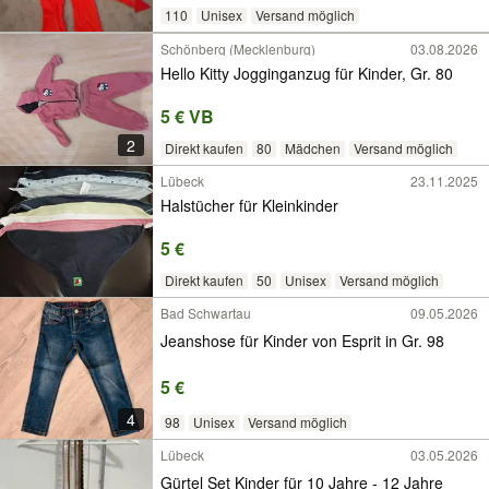
110
Unisex
Versand möglich
Schönberg (Mecklenburg)
03.08.2026
Hello Kitty Jogginganzug für Kinder, Gr. 80
5 € VB
2
Direkt kaufen
80
Mädchen
Versand möglich
Lübeck
23.11.2025
Halstücher für Kleinkinder
5 €
Direkt kaufen
50
Unisex
Versand möglich
Bad Schwartau
09.05.2026
Jeanshose für Kinder von Esprit in Gr. 98
5 €
4
98
Unisex
Versand möglich
Lübeck
03.05.2026
Gürtel Set Kinder für 10 Jahre - 12 Jahre