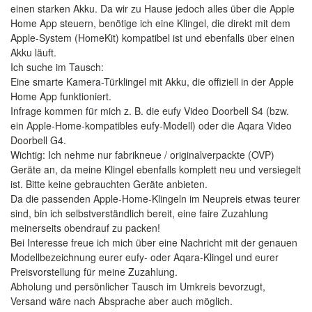
einen starken Akku. Da wir zu Hause jedoch alles über die Apple
Home App steuern, benötige ich eine Klingel, die direkt mit dem
Apple-System (HomeKit) kompatibel ist und ebenfalls über einen
Akku läuft.
Ich suche im Tausch:
Eine smarte Kamera-Türklingel mit Akku, die offiziell in der Apple
Home App funktioniert.
Infrage kommen für mich z. B. die eufy Video Doorbell S4 (bzw.
ein Apple-Home-kompatibles eufy-Modell) oder die Aqara Video
Doorbell G4.
Wichtig: Ich nehme nur fabrikneue / originalverpackte (OVP)
Geräte an, da meine Klingel ebenfalls komplett neu und versiegelt
ist. Bitte keine gebrauchten Geräte anbieten.
Da die passenden Apple-Home-Klingeln im Neupreis etwas teurer
sind, bin ich selbstverständlich bereit, eine faire Zuzahlung
meinerseits obendrauf zu packen!
Bei Interesse freue ich mich über eine Nachricht mit der genauen
Modellbezeichnung eurer eufy- oder Aqara-Klingel und eurer
Preisvorstellung für meine Zuzahlung.
Abholung und persönlicher Tausch im Umkreis bevorzugt,
Versand wäre nach Absprache aber auch möglich.