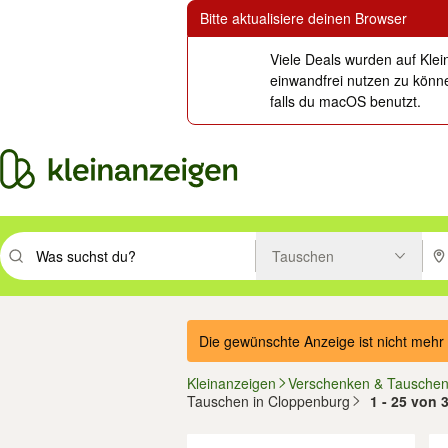
Bitte aktualisiere deinen Browser
Viele Deals wurden auf Klei
einwandfrei nutzen zu könne
falls du macOS benutzt.
Tauschen
Suchbegriff eingeben. Eingabetaste drücken um zu suchen, oder Vorsc
PLZ
Die gewünschte Anzeige ist nicht mehr 
Kleinanzeigen
Verschenken & Tausche
Tauschen in Cloppenburg
1 - 25 von
Filter