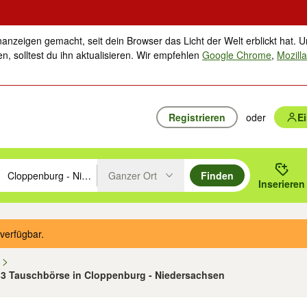
nanzeigen gemacht, seit dein Browser das Licht der Welt erblickt hat. U
n, solltest du ihn aktualisieren. Wir empfehlen
Google Chrome
,
Mozilla
Registrieren
oder
E
Ganzer Ort
Finden
hläge mit den Pfeiltasten nach oben/unten durchsuchen und mit Einga
 oder Ort eingeben. Eingabetaste drücken um zu suchen, oder Vorschl
Inserieren
Suche im Umkreis des gewählten Orts oder PLZ
verfügbar.
n
 33 Tauschbörse in Cloppenburg - Niedersachsen