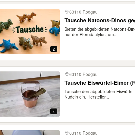
63110 Rodgau
Tausche Natoons-Dinos ge
Bieten die abgebildeten Natoons-Di
nur der Pterodactylus, um...
2
63110 Rodgau
Tausche den abgebildeten Eiswürfel
Nudeln ein, Hersteller...
4
63110 Rodgau