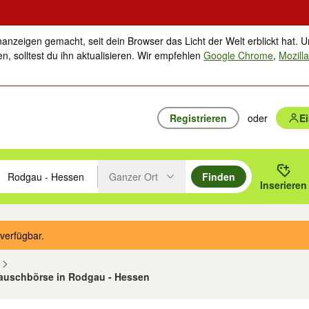
nanzeigen gemacht, seit dein Browser das Licht der Welt erblickt hat. U
n, solltest du ihn aktualisieren. Wir empfehlen
Google Chrome
,
Mozilla
Registrieren
oder
E
Ganzer Ort
Finden
hläge mit den Pfeiltasten nach oben/unten durchsuchen und mit Einga
 oder Ort eingeben. Eingabetaste drücken um zu suchen, oder Vorschl
Inserieren
Suche im Umkreis des gewählten Orts oder PLZ
verfügbar.
n
Tauschbörse in Rodgau - Hessen