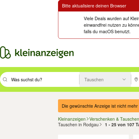
Bitte aktualisiere deinen Browser
Viele Deals wurden auf Klei
einwandfrei nutzen zu könne
falls du macOS benutzt.
Tauschen
Suchbegriff eingeben. Eingabetaste drücken um zu suchen, oder Vorsc
PLZ
Die gewünschte Anzeige ist nicht mehr 
Kleinanzeigen
Verschenken & Tausche
Tauschen in Rodgau
1 - 25 von 107 
Filter