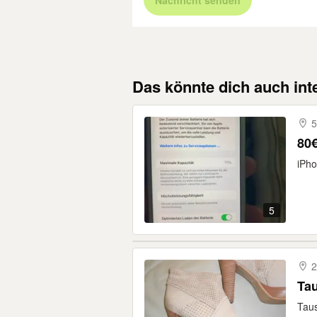
Nachricht senden
Das könnte dich auch int
80€
iPho
5
2
Tau
Taus