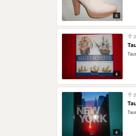
6
2
Tau
Taus
4
2
Ta
Taus
4