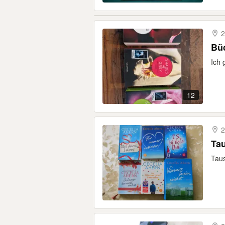
2
Büc
Ich 
12
2
Tau
Taus