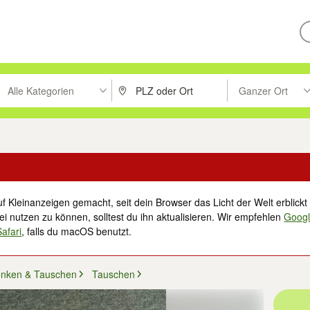
Alle Kategorien
Ganzer Ort
ken um zu suchen, oder Vorschläge mit den Pfeiltasten nach oben/unt
PLZ oder Ort eingeben. Eingabetaste drücke
Suche im Umkreis 
f Kleinanzeigen gemacht, seit dein Browser das Licht der Welt erblickt 
i nutzen zu können, solltest du ihn aktualisieren. Wir empfehlen
Goog
Safari
, falls du macOS benutzt.
enken & Tauschen
Tauschen