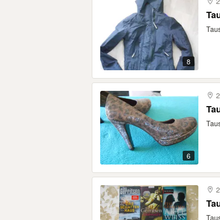
2
Tau
Taus
8
2
Tau
Taus
6
2
Tau
Taus