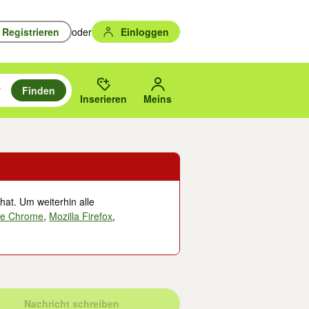
Registrieren
oder
Einloggen
Finden
en durchsuchen und mit Eingabetaste auswählen.
n um zu suchen, oder Vorschläge mit den Pfeiltasten nach oben/unten
des gewählten Orts oder PLZ.
Inserieren
Meins
hat. Um weiterhin alle
le Chrome
,
Mozilla Firefox
,
Nachricht schreiben