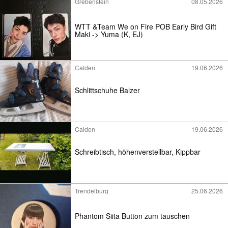
Grebenstein
08.05.2026
WTT &Team We on Fire POB Early Bird Gift
Maki -> Yuma (K, EJ)
Calden
19.06.2026
Schlittschuhe Balzer
Calden
19.06.2026
Schreibtisch, höhenverstellbar, Kippbar
Trendelburg
25.06.2026
Phantom Siita Button zum tauschen