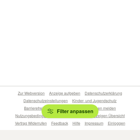
Zur Webversion
Anzeige aufgeben
Datenschutzerklärung
Datenschutzeinstellungen
Kinder- und Jugendschutz
Barrierefreiheitserklärung
Sicherheitslücken melden
Filter anpassen
Nutzungsbedingungen
Beliebte Suchen
Anzeigen Übersicht
Vertrag Widerrufen
Feedback
Hilfe
Impressum
Einloggen