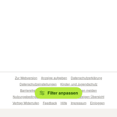
Zur Webversion
Anzeige aufgeben
Datenschutzerklärung
Datenschutzeinstellungen
Kinder- und Jugendschutz
Barrierefreiheitserklärung
Sicherheitslücken melden
Filter anpassen
Nutzungsbedingungen
Beliebte Suchen
Anzeigen Übersicht
Vertrag Widerrufen
Feedback
Hilfe
Impressum
Einloggen