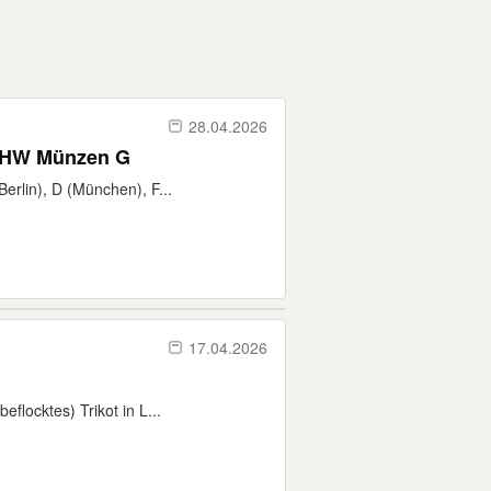
28.04.2026
 THW Münzen G
erlin), D (München), F...
17.04.2026
flocktes) Trikot in L...