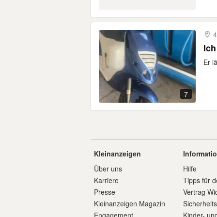
4
Ic
Er l
7
Kleinanzeigen
Informati
Über uns
Hilfe
Karriere
Tipps für d
Presse
Vertrag Wi
Kleinanzeigen Magazin
Sicherheit
Engagement
Kinder- un