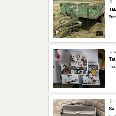
4
Tau
Biet
9
4
Tau
Taus
4
Sam