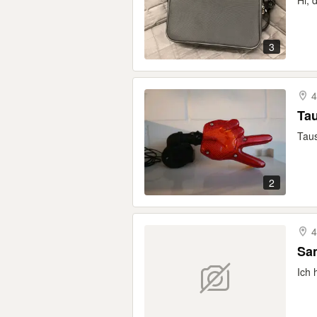
Hi, 
3
4
Ta
Taus
2
4
Sam
Ich 