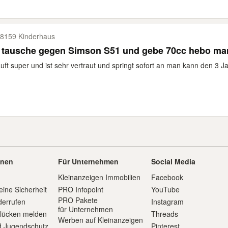
8159 Kinderhaus
h tausche gegen Simson S51 und gebe 70cc hebo ma
äuft super und ist sehr vertraut und springt sofort an man kann den 3 J
onen
Für Unternehmen
Social Media
Kleinanzeigen Immobilien
Facebook
eine Sicherheit
PRO Infopoint
YouTube
PRO Pakete
derrufen
Instagram
für Unternehmen
slücken melden
Threads
Werben auf Kleinanzeigen
d Jugendschutz
Pinterest