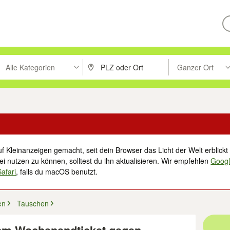
Alle Kategorien
Ganzer Ort
ken um zu suchen, oder Vorschläge mit den Pfeiltasten nach oben/unt
PLZ oder Ort eingeben. Eingabetaste drücke
Suche im Umkreis 
f Kleinanzeigen gemacht, seit dein Browser das Licht der Welt erblickt 
i nutzen zu können, solltest du ihn aktualisieren. Wir empfehlen
Goog
Safari
, falls du macOS benutzt.
en
Tauschen