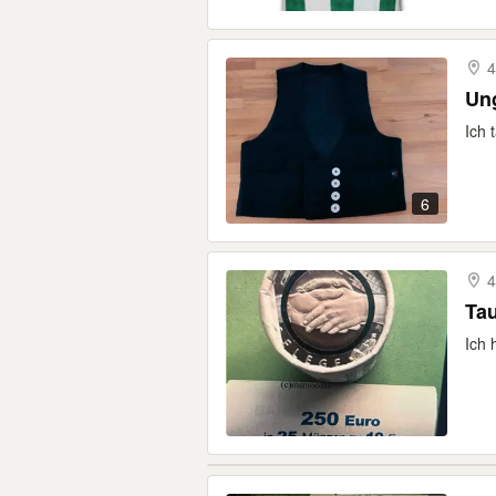
4
Un
Ich 
6
4
Tau
Ich 