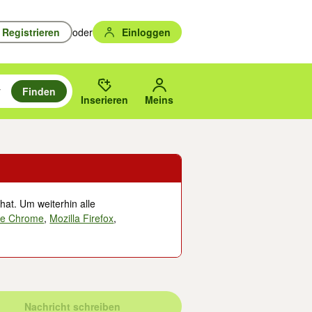
Registrieren
oder
Einloggen
Finden
en durchsuchen und mit Eingabetaste auswählen.
n um zu suchen, oder Vorschläge mit den Pfeiltasten nach oben/unten
des gewählten Orts oder PLZ.
Inserieren
Meins
hat. Um weiterhin alle
le Chrome
,
Mozilla Firefox
,
Nachricht schreiben