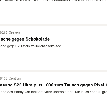
die Samsonite-Tasche ist technisch einwandfrei, innen sauber und sofort 
8268 Greven
usche gegen Schokolade
che gegen 2 Tafeln Vollmilchschokolade
8153 Centrum
sung S23 Ultra plus 100€ zum Tausch gegen Pixel 
habe das Handy von meinem Vater übernommen. Mir ist es aber zu gro