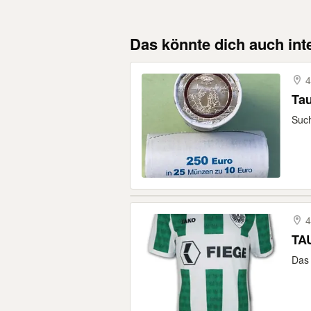
Das könnte dich auch int
4
Ta
Such
4
TA
Das 