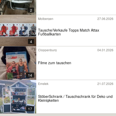
2
Molbergen
27.06.2026
Tausche/Verkaufe Topps Match Attax
Fußballkarten
4
Cloppenburg
04.01.2026
Filme zum tauschen
14
Emstek
21.07.2026
StöberSchrank / Tauschschrank für Deko und
Kleinigkeiten
17