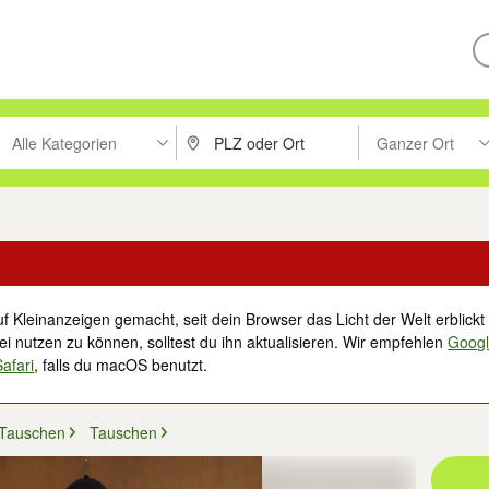
Alle Kategorien
Ganzer Ort
ken um zu suchen, oder Vorschläge mit den Pfeiltasten nach oben/unt
PLZ oder Ort eingeben. Eingabetaste drücke
Suche im Umkreis 
f Kleinanzeigen gemacht, seit dein Browser das Licht der Welt erblickt 
i nutzen zu können, solltest du ihn aktualisieren. Wir empfehlen
Goog
Safari
, falls du macOS benutzt.
 Tauschen
Tauschen