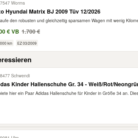
67547 Worms
o Hyundai Matrix BJ 2009 Tüv 12/2026
aufe den robusten und gleichzeitig sparsamen Wagen mit wenig Kilomete
00 € VB
1.700 €
.000 km
EZ 03/2009
eressieren
8477 Schwendi
biete hier ein Paar Adidas Hallenschuhe für Kinder in Größe 34 an. Dies
9081 Ulm