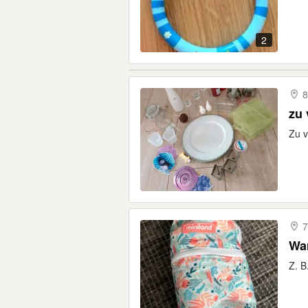
2
8
zu
Zu v
7
Wa
Z. B