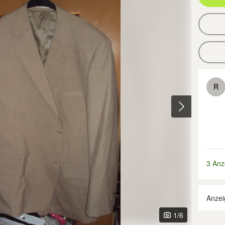
R
3 Anz
Anzei
1
/6