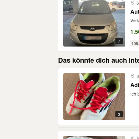
Aut
Verk
1.5
7
105
Das könnte dich auch int
8
Ich 
3
8