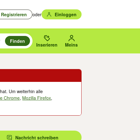
Registrieren
oder
Einloggen
Finden
en durchsuchen und mit Eingabetaste auswählen.
n um zu suchen, oder Vorschläge mit den Pfeiltasten nach oben/unten
des gewählten Orts oder PLZ.
Inserieren
Meins
hat. Um weiterhin alle
le Chrome
,
Mozilla Firefox
,
Nachricht schreiben