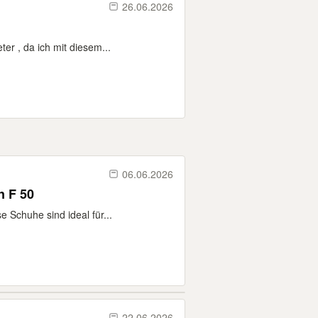
26.06.2026
r , da ich mit diesem...
06.06.2026
Adidas Kinder Hallenschuhe Gr. 34 - Weiß/Rot/Neongrün F 50
e Schuhe sind ideal für...
22.06.2026