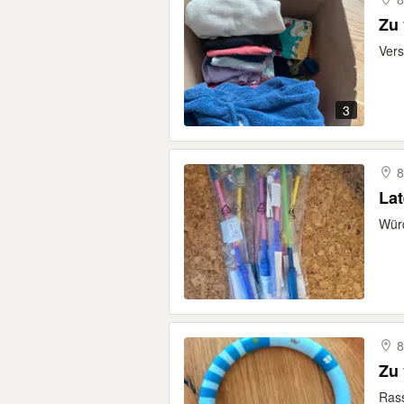
Zu
Vers
3
8
La
Würd
8
Zu 
Rass