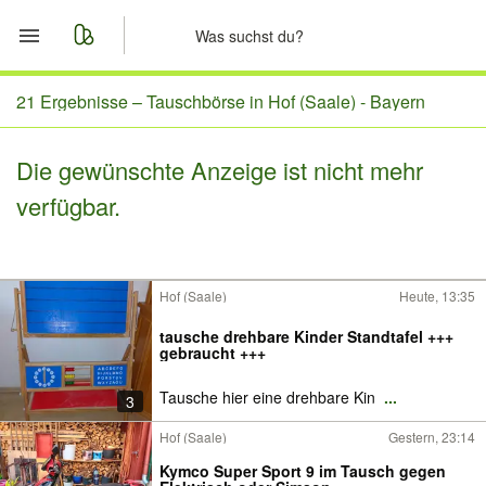
Start
21 Ergebnisse –
Tauschbörse in Hof (Saale) - Bayern
Merkliste
Die gewünschte Anzeige ist nicht mehr
verfügbar.
Nachrichten
Anzeige aufgeben
Hof (Saale)
Heute, 13:35
tausche drehbare Kinder Standtafel +++
gebraucht +++
Tausche hier eine drehbare Kin
...
3
Hof (Saale)
Gestern, 23:14
Kymco Super Sport 9 im Tausch gegen