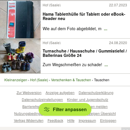
Hof (Saale)
22.07.2023
Hama Tabletthülle für Tablett oder eBook-
Reader neu
Wie auf dem Foto abgebildet, m
...
Hof (Saale)
24.08.2020
Turnschuhe / Hausschuhe / Gummistiefel /
Ballerinas Größe 24
Zum Wegschmeißen zu schade!
...
Kleinanzeigen
Hof (Saale)
Verschenken & Tauschen
Tauschen
Zur Webversion
Anzeige aufgeben
Datenschutzerklärung
Datenschutzeinstellungen
Kinder- und Jugendschutz
Barrierefreiheitserklärung
Sicherheitslücken melden
Filter anpassen
Nutzungsbedingungen
Beliebte Suchen
Anzeigen Übersicht
Vertrag Widerrufen
Feedback
Hilfe
Impressum
Einloggen