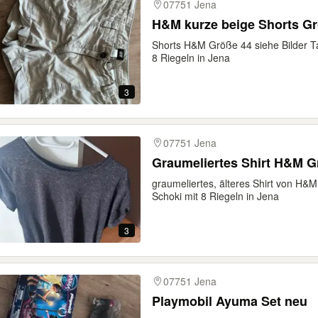
07751 Jena
H&M kurze beige Shorts Gr
Shorts H&M Größe 44 siehe Bilder Ta
8 Riegeln in Jena
3
07751 Jena
Graumeliertes Shirt H&M 
graumeliertes, älteres Shirt von H&
Schoki mit 8 Riegeln in Jena
3
07751 Jena
Playmobil Ayuma Set neu