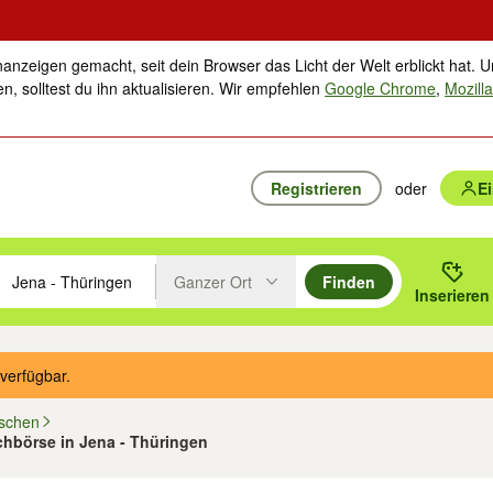
nanzeigen gemacht, seit dein Browser das Licht der Welt erblickt hat. U
n, solltest du ihn aktualisieren. Wir empfehlen
Google Chrome
,
Mozilla
Registrieren
oder
E
Ganzer Ort
Finden
hläge mit den Pfeiltasten nach oben/unten durchsuchen und mit Einga
 oder Ort eingeben. Eingabetaste drücken um zu suchen, oder Vorschl
Inserieren
Suche im Umkreis des gewählten Orts oder PLZ
verfügbar.
schen
chbörse in Jena - Thüringen