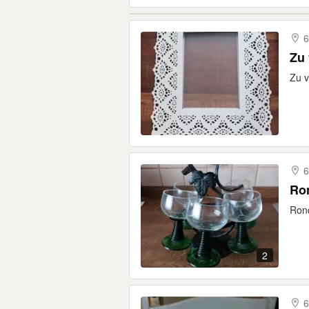
6
Zu
Zu v
6
Ron
Rond
2
6