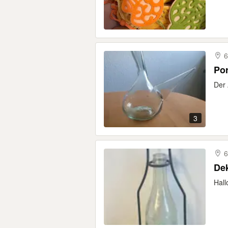
6
Po
Der 
3
6
De
Hall