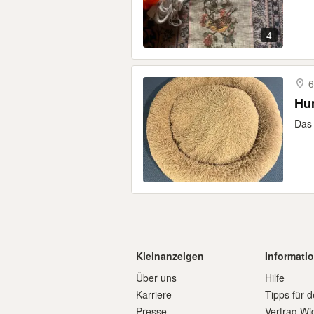
4
6
Hu
Das 
Kleinanzeigen
Informati
Über uns
Hilfe
Karriere
Tipps für d
Presse
Vertrag Wi