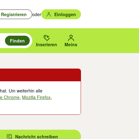
Registrieren
oder
Einloggen
Finden
en durchsuchen und mit Eingabetaste auswählen.
n um zu suchen, oder Vorschläge mit den Pfeiltasten nach oben/unten
des gewählten Orts oder PLZ.
Inserieren
Meins
hat. Um weiterhin alle
le Chrome
,
Mozilla Firefox
,
Nachricht schreiben