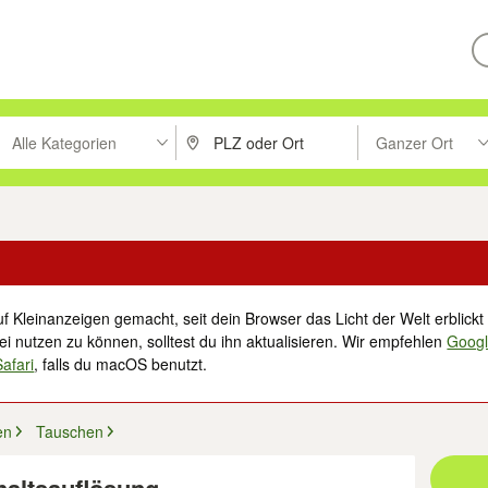
Alle Kategorien
Ganzer Ort
ken um zu suchen, oder Vorschläge mit den Pfeiltasten nach oben/unt
PLZ oder Ort eingeben. Eingabetaste drücke
Suche im Umkreis 
f Kleinanzeigen gemacht, seit dein Browser das Licht der Welt erblickt 
i nutzen zu können, solltest du ihn aktualisieren. Wir empfehlen
Goog
Safari
, falls du macOS benutzt.
en
Tauschen