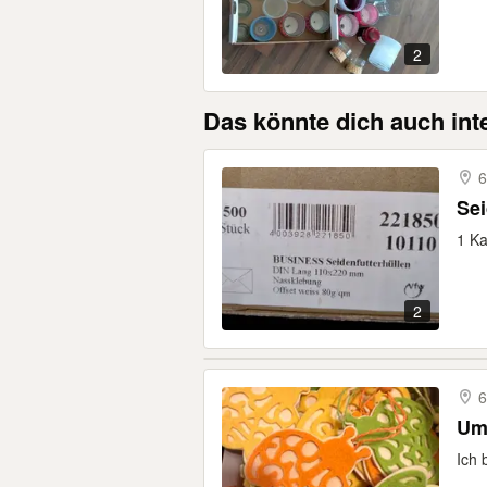
2
Das könnte dich auch int
6
Sei
1 Ka
2
6
Ich 