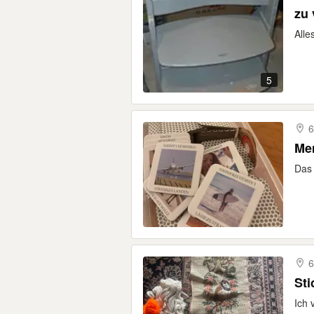
zu
Alle
5
6
Mem
Das 
6
Sti
Ich 