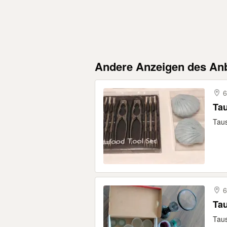
Andere Anzeigen des Anb
6
Ta
Taus
6
Tau
Taus